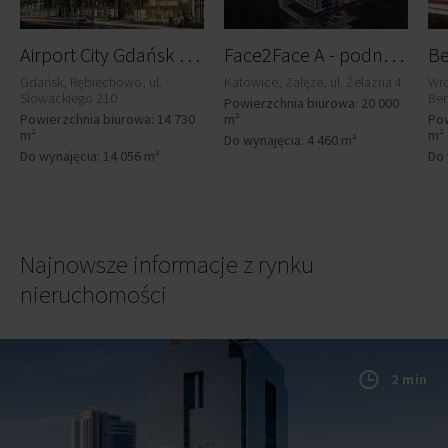
A
irport City Gdańsk - Bravo
F
ace2Face A - podnajem
Be
Gdańsk, Rębiechowo, ul.
Katowice, Załęże, ul. Żelazna 4
Wro
Słowackiego 210
Be
Powierzchnia biurowa: 20 000
Powierzchnia biurowa: 14 730
m²
Pow
m²
m²
Do wynajęcia: 4 460 m²
Do wynajęcia: 14 056 m²
Do 
Najnowsze informacje z rynku
nieruchomości
2 min