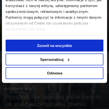
korzystasz z naszej witryny, udostępniamy partnerom
społecznościowym, reklamowym i analitycznym.
Partnerzy mogą połączyć te informacje z innymi danymi
otrzymanymi od Ciebie lub uzyskanymi podczas
25 CZERWCA 2026
korzystania z ich usług.
Katarzyna Kubicka dołącza do zespołu
JLL we Wrocławiu
Zezwól na wszystkie
Spersonalizuj
4 min
Odmowa
8 CZERWCA 2026
Przyszłość biur zapisana jest w danych -
jak analityka personalna zmienia