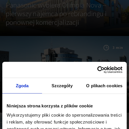
Panasonic wybiera Olimpia Nova –
pierwszy najemca po rebrandingu i
ponownej komercjalizacji
3 min
6 LIPCA 2026
Zgoda
Szczegóły
O plikach cookies
Francusko-Polska Izba Gospodarcza
wprowadza się do LIFE_Building
Niniejsza strona korzysta z plików cookie
Wykorzystujemy pliki cookie do spersonalizowania treści
i reklam, aby oferować funkcje społecznościowe i
1 min
analizować ruch w naszej witrynie. Informacje o tym, jak