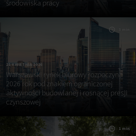
środowiska pracy
3 min
21 KWIETNIA 2026
Warszawski rynek biurowy rozpoczyna
2026 rok pod znakiem ograniczonej
aktywności budowlanej i rosnącej presji
czynszowej
1 min