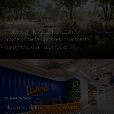
7 KWIETNIA 2026
Mokotów Nova: zakończona
modernizacja i poszerzona oferta
usługowa dla najemców
2 min
31 MARCA 2026
Nowa siedziba Lorenz w centrum