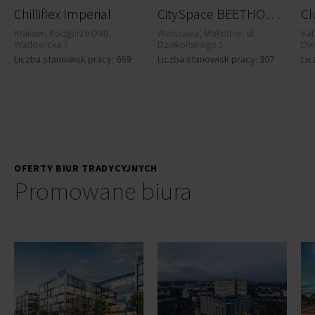
C
itySpace BEETHOVENA
Chilliflex Imperial
Kraków, Podgórze (XIII),
Warszawa, Mokotów, ul.
Kat
Wadowicka 7
Dziekońskiego 1
Dw
Liczba stanowisk pracy: 669
Liczba stanowisk pracy: 307
Lic
OFERTY BIUR TRADYCYJNYCH
Promowane biura