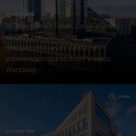
22 LIPCA 2026
WTW wybiera V Tower. Doświadczony
ekspert z obszaru usług
ubezpieczeniowych stawia na
zrównoważoną przestrzeń w sercu
Warszawy
2 min
14 LIPCA 2026