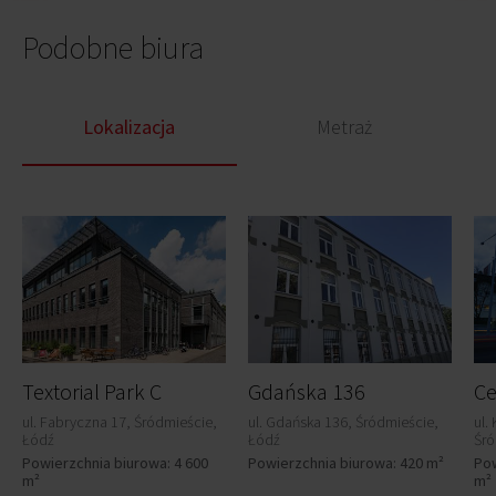
Podobne biura
Lokalizacja
Metraż
Textorial Park C
Gdańska 136
ul. Fabryczna 17, Śródmieście,
ul. Gdańska 136, Śródmieście,
ul.
Łódź
Łódź
Śró
Powierzchnia biurowa: 4 600
Powierzchnia biurowa: 420 m²
Pow
m²
m²