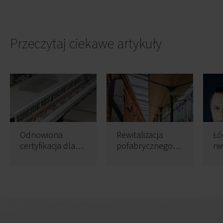
Przeczytaj ciekawe artykuły
Odnowiona
Rewitalizacja
Łó
certyfikacja dla
pofabrycznego
ni
Textorial Park
królestwa
pr
Scheiblera w toku