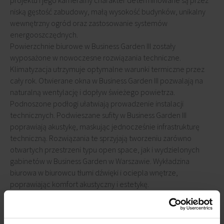
projektu i jego kameralny charakter determinowane są przez
niską gęstość zabudowy, małą wysokość budynków, unikalny
wewnętrzny ogród oraz zastosowanie systemów
energooszczędnych.
Powierzchnie biurowe w Business Garden III zostały
wyposażone w nowoczesne rozwiązania techniczne.
Klimatyzacja utrzymuje optymalne warunki termiczne przez
cały rok. Otwierane okna w Business Garden III pozwalają na
naturalną wentylację i dopływ świeżego powietrza.
Podnoszone podłogi ułatwiają prowadzenie instalacji
technicznych. Podwieszane sufity w Business Garden III
poprawiają akustykę, maskując jednocześnie infrastrukturę
techniczną. Rozwiązania te sprzyjają tworzeniu zarówno
otwartych przestrzeni typu open space, jak i wydzielonych
gabinetów w Business Garden w Warszawie. Wykładzina
biurowa w biurowcu tłumi dźwięki i ociepla wnętrze,
poprawiając komfort akustyczny i estetykę.