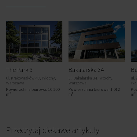
The Park 3
Bakalarska 34
Bu
ul. Krakowiaków 48, Włochy,
ul. Bakalarska 34, Włochy,
ul.
Warszawa
Warszawa
Wa
Powierzchnia biurowa: 10 100
Powierzchnia biurowa: 1 012
Pow
m²
m²
m²
Przeczytaj ciekawe artykuły