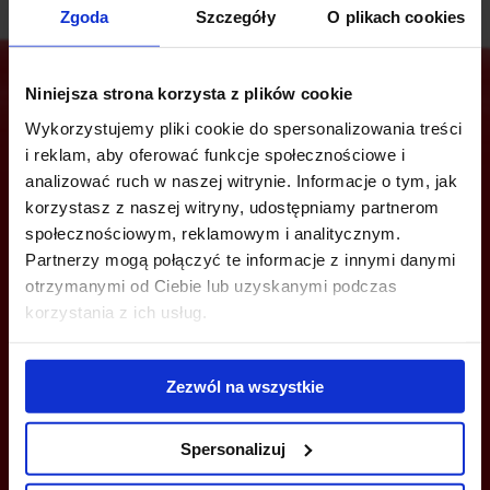
Zgoda
Szczegóły
O plikach cookies
Niniejsza strona korzysta z plików cookie
Wykorzystujemy pliki cookie do spersonalizowania treści
Jesteś zainteresowany tą ofertą?
i reklam, aby oferować funkcje społecznościowe i
analizować ruch w naszej witrynie. Informacje o tym, jak
korzystasz z naszej witryny, udostępniamy partnerom
społecznościowym, reklamowym i analitycznym.
ZADZWOŃ I DOWIEDZ SIĘ WIĘCEJ
Partnerzy mogą połączyć te informacje z innymi danymi
otrzymanymi od Ciebie lub uzyskanymi podczas
+48 22 167 04 00
korzystania z ich usług.
info@bazabiur.pl
Zezwól na wszystkie
Spersonalizuj