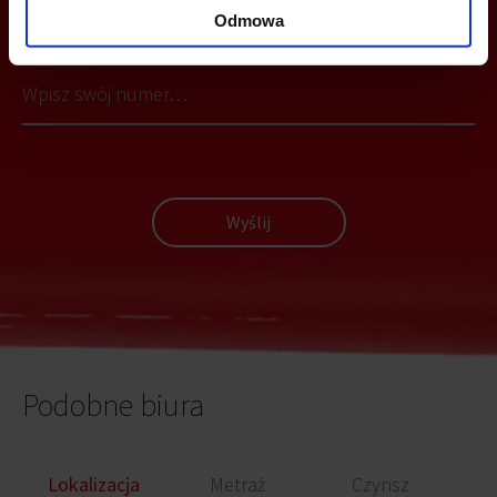
MOŻESZ TEŻ ZOSTAWIĆ SWÓJ NUMER, A MY SKONTAKTUJEMY SIĘ
Z TOBĄ
Odmowa
Wyślij
Podobne biura
Lokalizacja
Metraż
Czynsz