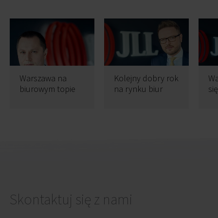
Warszawa na
Kolejny dobry rok
Wa
biurowym topie
na rynku biur
si
um
Skontaktuj się z nami