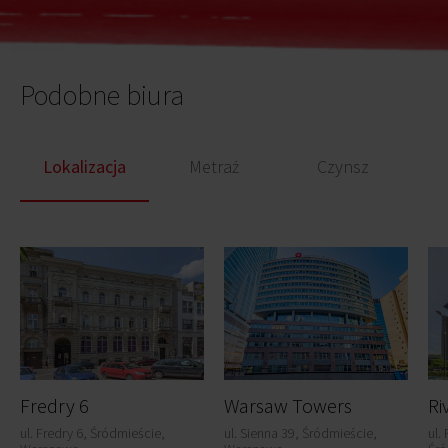
Podobne biura
Lokalizacja
Metraż
Czynsz
Fredry 6
Warsaw Towers
Ri
ul. Fredry 6, Śródmieście,
ul. Sienna 39, Śródmieście,
ul.