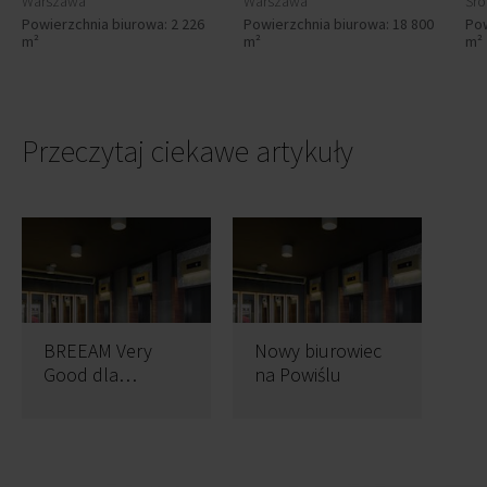
Warszawa
Warszawa
Śró
Powierzchnia biurowa: 2 226
Powierzchnia biurowa: 18 800
Pow
m²
m²
m²
Przeczytaj ciekawe artykuły
BREEAM Very
Nowy biurowiec
Good dla
na Powiślu
Carpathia Office
House