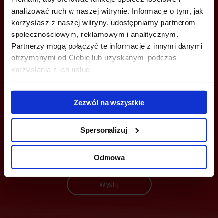
+48 22 167 04 00
analizować ruch w naszej witrynie. Informacje o tym, jak
korzystasz z naszej witryny, udostępniamy partnerom
info@bazabiur.pl
społecznościowym, reklamowym i analitycznym.
Partnerzy mogą połączyć te informacje z innymi danymi
otrzymanymi od Ciebie lub uzyskanymi podczas
korzystania z ich usług.
MOŻESZ TEŻ ZOSTAWIĆ SWÓJ NUMER, A MY SKONTAKTUJEMY SIĘ
Z TOBĄ
Zezwól na wszystkie
Spersonalizuj
Odmowa
Wyślij