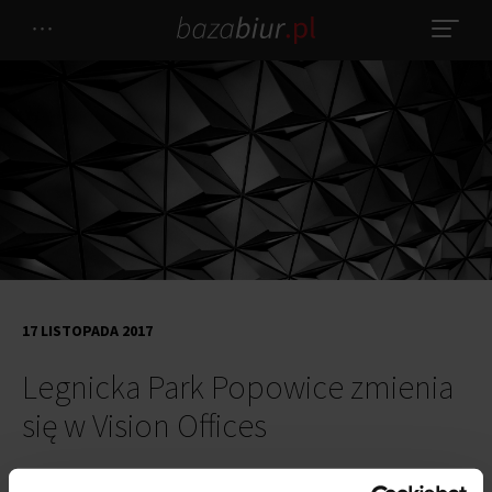
17 LISTOPADA 2017
Legnicka Park Popowice zmienia
się w Vision Offices
Budynek przy ulicy Legnickiej 55 we Wrocławiu znany dotychczas