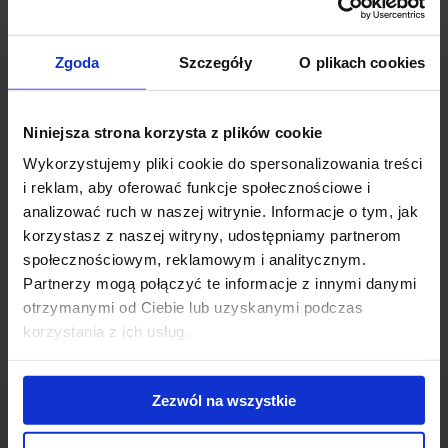
jako Legnicka Park Popowice zmienia się w Vision Offices. Oprócz
nazwy zmieni się również zewnętrzny wygląd budynku. Niebawem
Zgoda
Szczegóły
O plikach cookies
zostaną wprowadzone zmiany w kolorystyce, system prezentacji
logotypów najemców a elewacja zostanie podwyższona i
zwieńczona na szczycie podświetlanym pylonem.
Niniejsza strona korzysta z plików cookie
Wykorzystujemy pliki cookie do spersonalizowania treści
Vision Offices to budynek oferujący zarówno powierzchnie
i reklam, aby oferować funkcje społecznościowe i
biurowe jak i handlowe. Został wybudowany w 2009 roku a sławę
analizować ruch w naszej witrynie. Informacje o tym, jak
między mieszkańcami zyskał dzięki charakterystycznym krzywym
oknom. Znajduje się w lokalizacji umożliwiającej świetną
korzystasz z naszej witryny, udostępniamy partnerom
komunikację zarówno samochodem jak i komunikacją miejską.
społecznościowym, reklamowym i analitycznym.
Partnerzy mogą połączyć te informacje z innymi danymi
otrzymanymi od Ciebie lub uzyskanymi podczas
korzystania z ich usług.
Zezwól na wszystkie