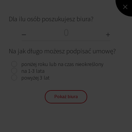
Dla ilu osób poszukujesz biura?
Chmielna 25
Na jak długo możesz podpisać umowę?
Warszawa, Śródmieście, ul. Chmielna 25
poniżej roku lub na czas nieokreślony
2 259 m²
21,75 - 22,00 €
Od zaraz
na 1-3 lata
powyżej 3 lat
Pokaż biura