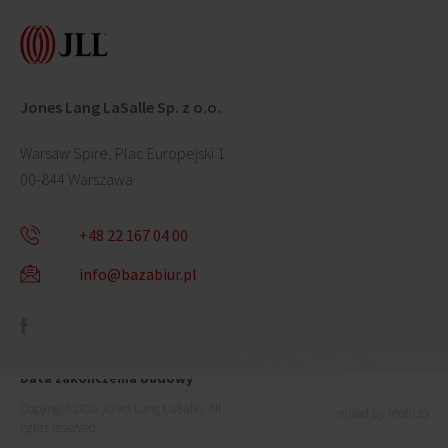
Adres
Status budynku
Jones Lang LaSalle Sp. z o.o.
Warsaw Spire, Plac Europejski 1
00-844 Warszawa
Całkowita powierzchnia budynku
+48 22 167 04 00
info@bazabiur.pl
Całkowita powierzchnia biurowa netto w budynku
Data zakończenia budowy
Copyright 2026 Jones Lang LaSalle. All
mixed by mohi.to
rights reserved.