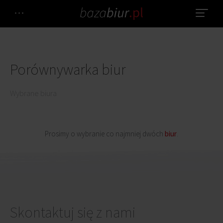
Porównywarka biur
Wybrane biura
Prosimy o wybranie co najmniej dwóch
biur
.
Zdjęcie
Skontaktuj się z nami