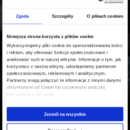
1:23
Zgoda
Szczegóły
O plikach cookies
JLL prezentuje zespół Reprezentacji
Niniejsza strona korzysta z plików cookie
Najemcy
Wykorzystujemy pliki cookie do spersonalizowania treści
i reklam, aby oferować funkcje społecznościowe i
analizować ruch w naszej witrynie. Informacje o tym, jak
korzystasz z naszej witryny, udostępniamy partnerom
3:00
społecznościowym, reklamowym i analitycznym.
Partnerzy mogą połączyć te informacje z innymi danymi
otrzymanymi od Ciebie lub uzyskanymi podczas
korzystania z ich usług.
Biuro Wyborowa Pernod Ricard made by
Tétris
Zezwól na wszystkie