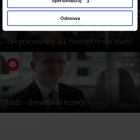
Spersonalizuj
3:21
Odmowa
Jak pracownicy JLL tworzyli nowe biuro?
3:24
Łódź – dynamika i rozwój