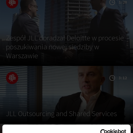
1:20
Zespół JLL doradzał Deloitte w procesie
poszukiwania nowej siedziby w
Warszawie
3:12
JLL Outsourcing and Shared Services