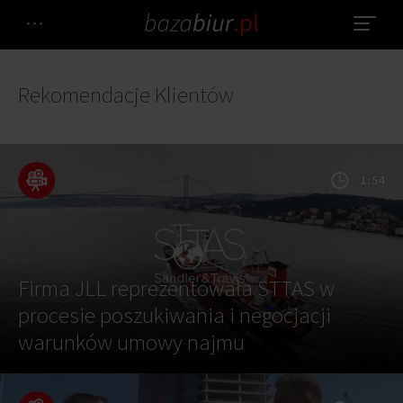
Rekomendacje Klientów
1:54
Firma JLL reprezentowała STTAS w
procesie poszukiwania i negocjacji
warunków umowy najmu