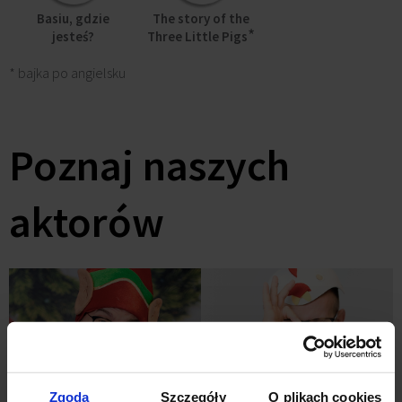
Basiu, gdzie
The story of the
*
jesteś?
Three Little Pigs
* bajka po angielsku
Poznaj naszych
aktorów
Zgoda
Szczegóły
O plikach cookies