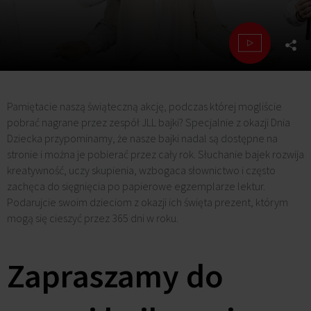
Pamiętacie naszą świąteczną akcję, podczas której mogliście
pobrać nagrane przez zespół JLL bajki? Specjalnie z okazji Dnia
Dziecka przypominamy, że nasze bajki nadal są dostępne na
stronie i można je pobierać przez cały rok. Słuchanie bajek rozwija
kreatywność, uczy skupienia, wzbogaca słownictwo i często
zachęca do sięgnięcia po papierowe egzemplarze lektur.
Podarujcie swoim dzieciom z okazji ich święta prezent, którym
mogą się cieszyć przez 365 dni w roku.
Zapraszamy do