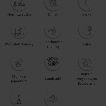
Mop i szczotka
Ślimak
Łyżka
Spotkanie z
Wróbelek Maurycy
Jajko
choinką
Bajka o
Stonka w
Landrynki
Pogodowym
japonkach
Królestwie