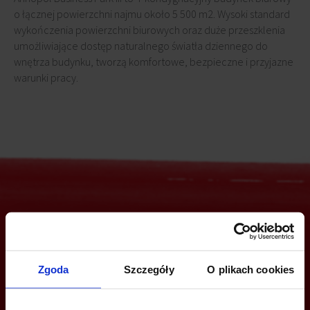
o łącznej powierzchni najmu około 5 500 m2. Wysoki standard
wykończenia powierzchni biurowych oraz duże przeszklenia
umożliwiające dostęp naturalnego światła dziennego do
wnętrza budynku, tworzą komfortowe, bezpieczne i przyjazne
warunki pracy.
Jesteś zainteresowany tą ofertą?
Zgoda
Szczegóły
O plikach cookies
ZADZWOŃ I DOWIEDZ SIĘ WIĘCEJ