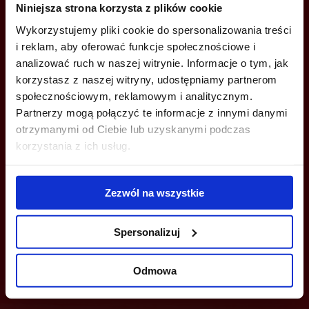
Niniejsza strona korzysta z plików cookie
+48 22 167 04 00
Wykorzystujemy pliki cookie do spersonalizowania treści
info@bazabiur.pl
i reklam, aby oferować funkcje społecznościowe i
analizować ruch w naszej witrynie. Informacje o tym, jak
korzystasz z naszej witryny, udostępniamy partnerom
społecznościowym, reklamowym i analitycznym.
Partnerzy mogą połączyć te informacje z innymi danymi
otrzymanymi od Ciebie lub uzyskanymi podczas
MOŻESZ TEŻ ZOSTAWIĆ SWÓJ NUMER, A MY SKONTAKTUJEMY SIĘ
Z TOBĄ
korzystania z ich usług.
Zezwól na wszystkie
Spersonalizuj
Wyślij
Odmowa