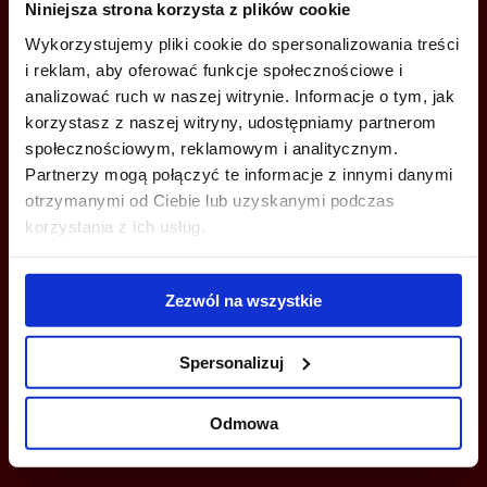
Jesteś zainteresowany tą ofertą?
Niniejsza strona korzysta z plików cookie
Wykorzystujemy pliki cookie do spersonalizowania treści
i reklam, aby oferować funkcje społecznościowe i
analizować ruch w naszej witrynie. Informacje o tym, jak
ZADZWOŃ I DOWIEDZ SIĘ WIĘCEJ
korzystasz z naszej witryny, udostępniamy partnerom
społecznościowym, reklamowym i analitycznym.
+48 22 167 04 00
Partnerzy mogą połączyć te informacje z innymi danymi
info@bazabiur.pl
otrzymanymi od Ciebie lub uzyskanymi podczas
korzystania z ich usług.
Zezwól na wszystkie
MOŻESZ TEŻ ZOSTAWIĆ SWÓJ NUMER, A MY SKONTAKTUJEMY SIĘ
Z TOBĄ
Spersonalizuj
Odmowa