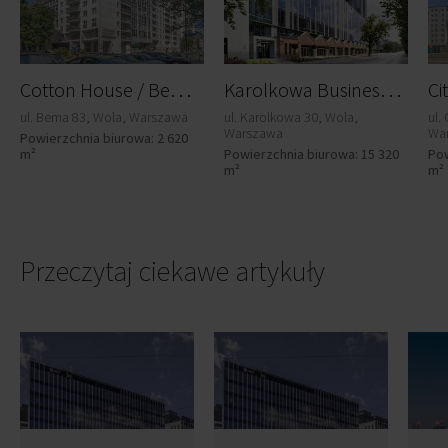
C
otton House / Bema 83
K
arolkowa Business Park
Ci
ul. Bema 83, Wola, Warszawa
ul. Karolkowa 30, Wola,
ul.
Warszawa
Wa
Powierzchnia biurowa: 2 620
m²
Powierzchnia biurowa: 15 320
Pow
m²
m²
Przeczytaj ciekawe artykuły