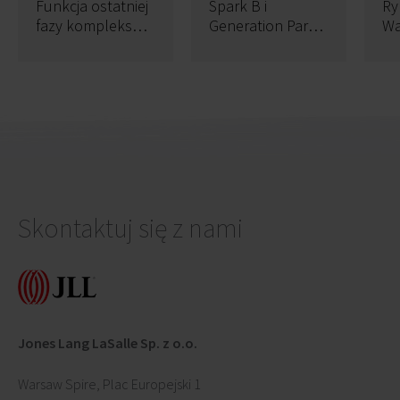
Funkcja ostatniej
Spark B i
Ry
fazy kompleksu
Generation Park Z
Wa
Spark pod
z certyfikatem
pr
znakiem
WELL
mk
zapytania
Skontaktuj się z nami
Jones Lang LaSalle Sp. z o.o.
Warsaw Spire, Plac Europejski 1