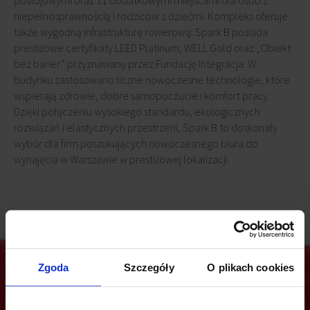
postojowymi oraz 11 dodatkowymi miejscami dla osób z
niepełnosprawnością i rodziców z dziećmi. Kompleks oferuje
także wygodną infrastrukturę rowerową. Spark B posiada
prestiżowe certyfikaty LEED Platinum, WELL Gold oraz „Obiekt
bez barier” przyznawany przez Fundację Integracja. W
budynku zastosowano liczne nowoczesne technologie, które
wspierają zdrowie, dobre samopoczucie i komfort pracy.
Dzięki połączeniu wysokiego standardu, ekologicznych
rozwiązań i elastycznych przestrzeni, Spark B to doskonały
wybór dla firm poszukujących nowoczesnego biura do
wynajęcia w Warszawie w prestiżowej lokalizacji.
Zgoda
Szczegóły
O plikach cookies