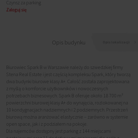
Czynsz za parking
Zaloguj się
Opis budynku
Opis lokalizacji
Biurowiec Spark B w Warszawie należy do szwedzkiej firmy
Stena Real Estate i jest częścią kompleksu Spark, który tworzą
dwa budynki biurowe klasy A+. Całość została zaprojektowana
z myślą o komforcie użytkowników i nowoczesnych
potrzebach biznesowych. Spark B oferuje około 18 700 m²
powierzchni biurowej klasy A+ do wynajęcia, rozlokowanej na
10 kondygnacjach nadziemnych i 2 podziemnych. Przestrzeń
biurową można aranżować elastycznie – zarówno w systemie
open space, jak i z podziałem na pokoje.
Dla najemców dostępny jest parking z 144 miejscami