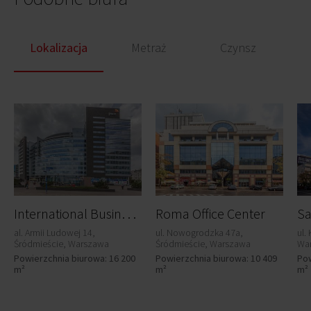
Lokalizacja
Metraż
Czynsz
I
nternational Business Center A
Roma Office Center
Sa
al. Armii Ludowej 14,
ul. Nowogrodzka 47a,
ul.
Śródmieście, Warszawa
Śródmieście, Warszawa
Wa
Powierzchnia biurowa: 16 200
Powierzchnia biurowa: 10 409
Pow
m²
m²
m²