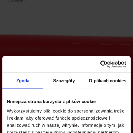
"Excellent".
Jesteś zainteresowany tą ofertą?
Zgoda
Szczegóły
O plikach cookies
ZADZWOŃ I DOWIEDZ SIĘ WIĘCEJ
Niniejsza strona korzysta z plików cookie
+48 22 167 04 00
Wykorzystujemy pliki cookie do spersonalizowania treści
i reklam, aby oferować funkcje społecznościowe i
info@bazabiur.pl
analizować ruch w naszej witrynie. Informacje o tym, jak
korzystasz z naszej witryny, udostępniamy partnerom