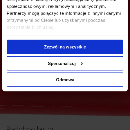
społecznościowym, reklamowym i analitycznym.
Partnerzy mogą połączyć te informacje z innymi danymi
otrzymanymi od Ciebie lub uzyskanymi podczas
MOŻESZ TEŻ ZOSTAWIĆ SWÓJ NUMER, A MY SKONTAKTUJEMY SIĘ
korzystania z ich usług.
Z TOBĄ
Zezwól na wszystkie
Spersonalizuj
Odmowa
Wyślij
Podobne biura