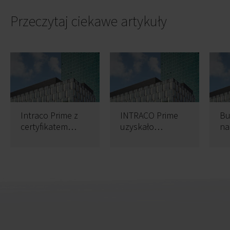
Przeczytaj ciekawe artykuły
Intraco Prime z
INTRACO Prime
B
certyfikatem
uzyskało
na
BREEAM
pozwolenie na
ko
użytkowanie
Pr