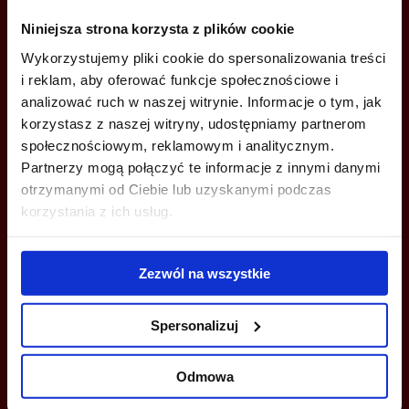
ZADZWOŃ I DOWIEDZ SIĘ WIĘCEJ
Niniejsza strona korzysta z plików cookie
Anna Wysocka
Wykorzystujemy pliki cookie do spersonalizowania treści
+48 664 026 338
i reklam, aby oferować funkcje społecznościowe i
analizować ruch w naszej witrynie. Informacje o tym, jak
a.wysocka@jll.com
korzystasz z naszej witryny, udostępniamy partnerom
społecznościowym, reklamowym i analitycznym.
Milena Lewandowska
Partnerzy mogą połączyć te informacje z innymi danymi
+48 664 025 670
otrzymanymi od Ciebie lub uzyskanymi podczas
milena.lewandowska@jll.com
korzystania z ich usług.
Zezwól na wszystkie
Spersonalizuj
MOŻESZ TEŻ ZOSTAWIĆ SWÓJ NUMER, A MY SKONTAKTUJEMY SIĘ
Z TOBĄ
Odmowa