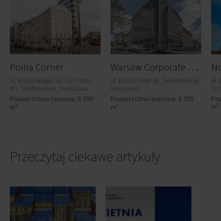
W
arsaw Corporate Center
Polna Corner
No
ul. Waryńskiego 3a / ul. Polna
ul. Emilii Plater 28, Śródmieście,
ul.
40, Śródmieście, Warszawa
Warszawa
Śró
Powierzchnia biurowa: 5 700
Powierzchnia biurowa: 8 700
Pow
m²
m²
m²
Przeczytaj ciekawe artykuły