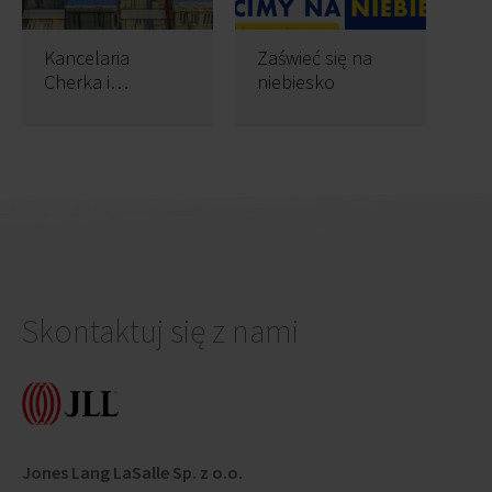
Kancelaria
Zaświeć się na
Cherka i
niebiesko
Partnerzy
przenosi się na
Chmielna 25
Skontaktuj się z nami
Jones Lang LaSalle Sp. z o.o.