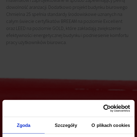
materiałów i zaprojektowane w sposób zapewniający pełną
dowolność aranżacji. Dodatkowo projekt budynku biurowego
Chmielna 25 spełnia standardy środowiskowe uznanych na
całym świecie certyfikatów BREEAM na poziomie Excellent
oraz LEED na poziomie GOLD, które zakładają zwiększenie
efektywności energetycznej budynku i podniesienie komfortu
pracy użytkowników biurowca.
Jesteś zainteresowany tą ofertą?
Zgoda
Szczegóły
O plikach cookies