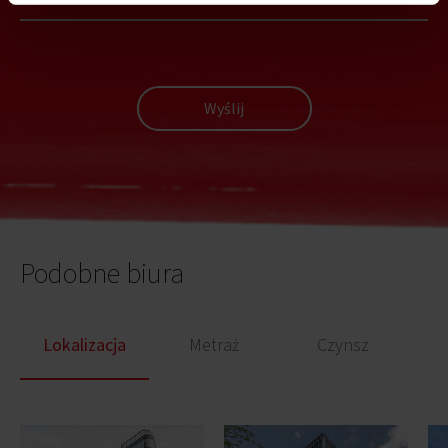
Wyślij
Podobne biura
Lokalizacja
Metraż
Czynsz