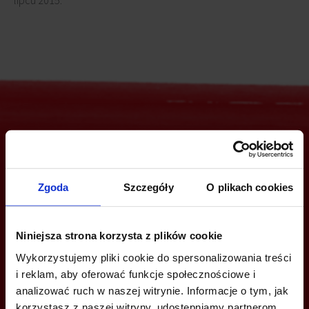
lipcu 2015.
Jesteś zainteresowany tą ofertą?
Zgoda
Szczegóły
O plikach cookies
ZADZWOŃ I DOWIEDZ SIĘ WIĘCEJ
Niniejsza strona korzysta z plików cookie
+48 22 167 04 00
Wykorzystujemy pliki cookie do spersonalizowania treści
i reklam, aby oferować funkcje społecznościowe i
info@bazabiur.pl
analizować ruch w naszej witrynie. Informacje o tym, jak
korzystasz z naszej witryny, udostępniamy partnerom