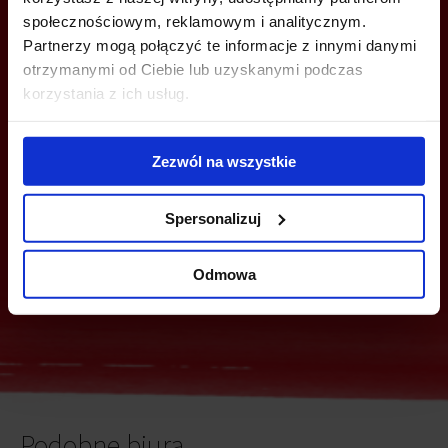
społecznościowym, reklamowym i analitycznym.
Partnerzy mogą połączyć te informacje z innymi danymi
otrzymanymi od Ciebie lub uzyskanymi podczas
MOŻESZ TEŻ ZOSTAWIĆ SWÓJ NUMER, A MY SKONTAKTUJEMY SIĘ
korzystania z ich usług.
Z TOBĄ
Zezwól na wszystkie
Spersonalizuj
Odmowa
Wyślij
Podobne biura