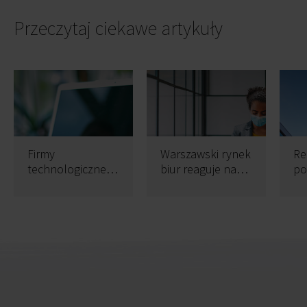
Przeczytaj ciekawe artykuły
Firmy
Warszawski rynek
Re
technologiczne
biur reaguje na
po
dominują w
pandemię
regionach