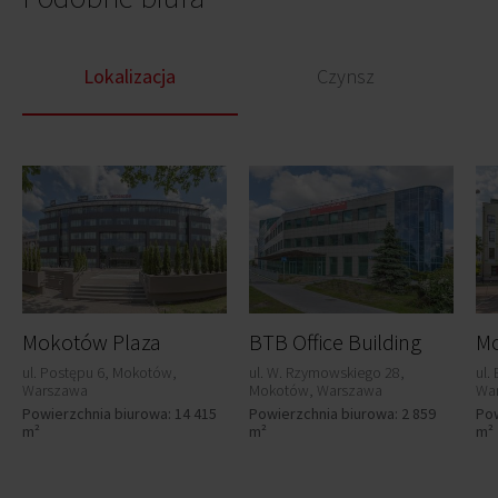
Lokalizacja
Czynsz
Mokotów Plaza
BTB Office Building
Mo
ul. Postępu 6, Mokotów,
ul. W. Rzymowskiego 28,
ul.
Warszawa
Mokotów, Warszawa
Wa
Powierzchnia biurowa: 14 415
Powierzchnia biurowa: 2 859
Pow
m²
m²
m²