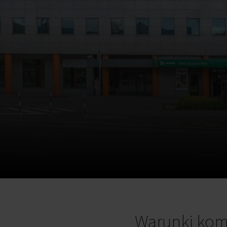
4
Warunki kom