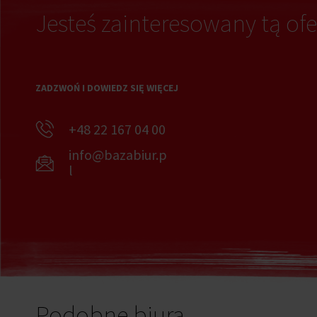
Jesteś zainteresowany tą ofe
ZADZWOŃ I DOWIEDZ SIĘ WIĘCEJ
+48 22 167 04 00
info@bazabiur.p
l
Podobne biura