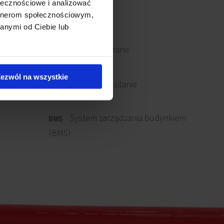
ołecznościowe i analizować
artnerom społecznościowym,
anymi od Ciebie lub
Okna otwierane
ezwól na wszystkie
Awaryjne zasilanie
System zarządzania budynkiem
(BMS)