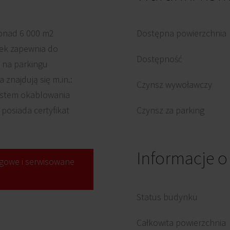
onad 6 000 m2
Dostępna powierzchnia
nek zapewnia do
Dostępność
 na parkingu
znajdują się m.in.:
Czynsz wywoławczy
system okablowania
posiada certyfikat
Czynsz za parking
Informacje 
gowe i serwisowane
Status budynku
Całkowita powierzchnia