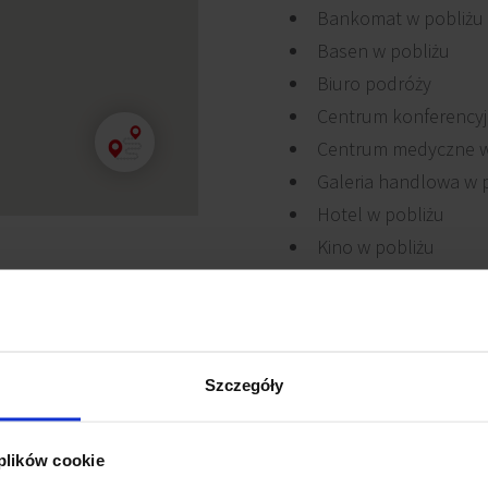
Bankomat w pobliżu
Basen w pobliżu
Biuro podróży
Centrum konferencyj
Centrum medyczne w
Galeria handlowa w 
Hotel w pobliżu
Kino w pobliżu
nut jazdy samochodem od
jest w niewielkiej
h - Galerii Mokotów.
i miasta, zarówno
Szczegóły
tu.
 plików cookie