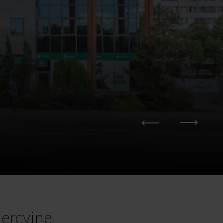
ercyjne