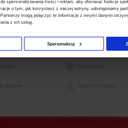
do spersonalizowania treści i reklam, aby oferować funkcje sp
ormacje o tym, jak korzystasz z naszej witryny, udostępniamy p
Partnerzy mogą połączyć te informacje z innymi danymi otrzym
nia z ich usług.
owanie elektryczne
Recepcja
Spersonalizuj
Z
Ochrona
iki dymu
adzina
Światłowody
ki działowe
Kontrola dostępu