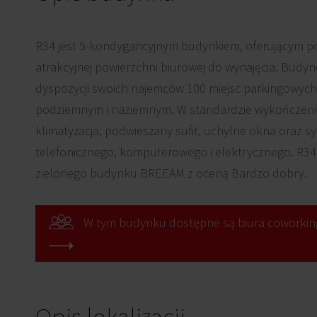
R34 jest 5-kondygancyjnym budynkiem, oferującym p
atrakcyjnej powierzchni biurowej do wynajęcia. Budy
dyspozycji swoich najemców 100 miejsc parkingowych
podziemnym i naziemnym. W standardzie wykończenia 
klimatyzacja, podwieszany sufit, uchylne okna oraz 
telefonicznego, komputerowego i elektrycznego. R34 
zielonego budynku BREEAM z oceną Bardzo dobry.
W tym budynku dostępne są biura coworkin