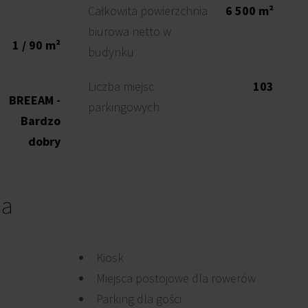
Całkowita powierzchnia
6 500 m²
biurowa netto w
1 / 90 m²
budynku
Liczba miejsc
103
BREEAM -
parkingowych
Bardzo
dobry
ia
Kiosk
Miejsca postojowe dla rowerów
Parking dla gości