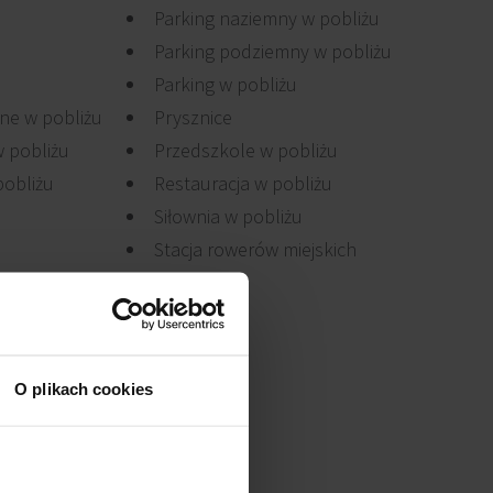
Parking naziemny w pobliżu
Parking podziemny w pobliżu
Parking w pobliżu
ne w pobliżu
Prysznice
 pobliżu
Przedszkole w pobliżu
pobliżu
Restauracja w pobliżu
Siłownia w pobliżu
Stacja rowerów miejskich
O plikach cookies