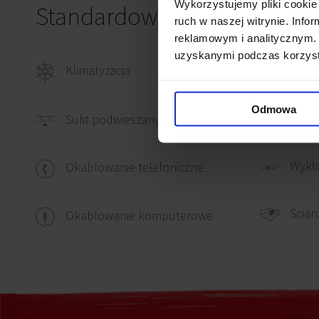
Wykorzystujemy pliki cookie 
Standardowe wykończenie
ruch w naszej witrynie. Inf
reklamowym i analitycznym. 
uzyskanymi podczas korzysta
Klimatyzacja
Okabl
Odmowa
Czujn
Sufit podwieszany
Wykł
Okablowanie telefoniczne
Ścian
Okablowanie komputerowe