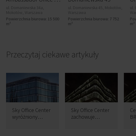
ul. Domaniewska 34a,
ul. Domaniewska 45, Mokotów,
ul.
Mokotów, Warszawa
Warszawa
Wa
Powierzchnia biurowa: 15 500
Powierzchnia biurowa: 7 752
Pow
m²
m²
m²
Przeczytaj ciekawe artykuły
Sky Office Center
Sky Office Center
Ce
wyróżniony
zachowuje
BR
certyfikatem
certyfikat
Of
BREEAM In-Use