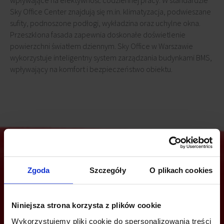
wpływające na efektywność codziennej pracy. W standardzie
Sky Office Center znajdują się m.in. klimatyzacja, podwieszane
sufity, podnoszone podłogi, wykładzina oraz uchylne okna.
Przeszklona fasada zapewnia doskonałe doświetlenie
powierzchni światłem dziennym. Sky Office w Warszawie
wykorzystuje inteligentny system zarządzania budynkami BMS,
wpływający na komfort i bezpieczeństwo obiektu.
Zgoda
Szczegóły
O plikach cookies
Jesteś zainteresowany tą ofertą?
Niniejsza strona korzysta z plików cookie
Wykorzystujemy pliki cookie do spersonalizowania treści