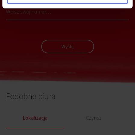
Wyślij
Podobne biura
Lokalizacja
Czynsz