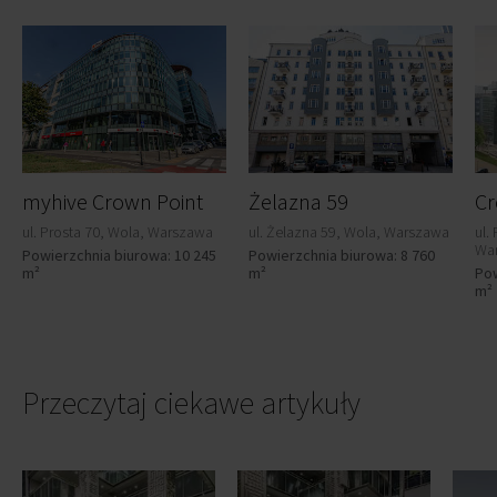
myhive Crown Point
Żelazna 59
Cr
ul. Prosta 70, Wola, Warszawa
ul. Żelazna 59, Wola, Warszawa
ul.
Wa
Powierzchnia biurowa: 10 245
Powierzchnia biurowa: 8 760
m²
m²
Pow
m²
Przeczytaj ciekawe artykuły