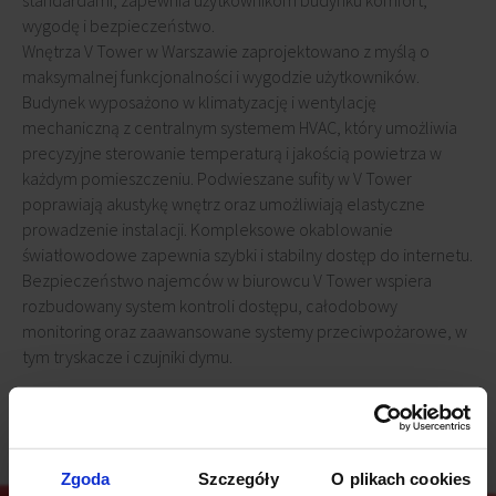
standardami, zapewnia użytkownikom budynku komfort,
wygodę i bezpieczeństwo.
Wnętrza V Tower w Warszawie zaprojektowano z myślą o
maksymalnej funkcjonalności i wygodzie użytkowników.
Budynek wyposażono w klimatyzację i wentylację
mechaniczną z centralnym systemem HVAC, który umożliwia
precyzyjne sterowanie temperaturą i jakością powietrza w
każdym pomieszczeniu. Podwieszane sufity w V Tower
poprawiają akustykę wnętrz oraz umożliwiają elastyczne
prowadzenie instalacji. Kompleksowe okablowanie
światłowodowe zapewnia szybki i stabilny dostęp do internetu.
Bezpieczeństwo najemców w biurowcu V Tower wspiera
rozbudowany system kontroli dostępu, całodobowy
monitoring oraz zaawansowane systemy przeciwpożarowe, w
tym tryskacze i czujniki dymu.
Zgoda
Szczegóły
O plikach cookies