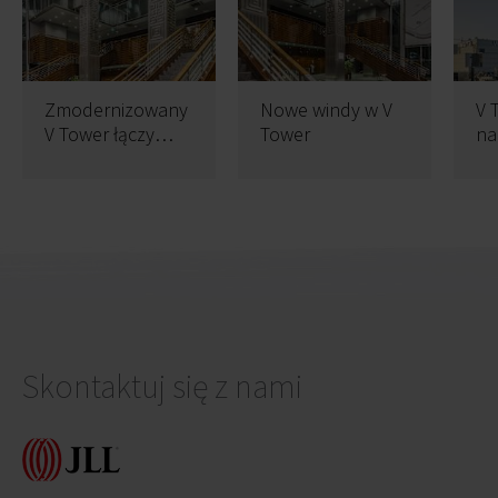
Zmodernizowany
Nowe windy w V
V 
V Tower łączy
Tower
na
oryginalną
zo
architekturę ze
li
współczesnymi
ek
standardami
ar
Skontaktuj się z nami