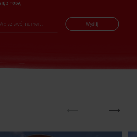
SIĘ Z TOBĄ
Wyślij