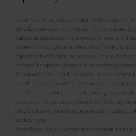
Varso Place to największy projekt stołecznego cent
zlokalizowany przy ul. Chmielnej 73 w Warszawie. Bu
najbardziej prestiżowych biurowców w mieście. Oferuj
powierzchni do wynajęcia. Wieża Varso Tower, licząca 3
najwyższych w Europie i najwyższą w Polsce. Pomimo lo
centrum, kompleks udostępnia na parkingu podziem
dla samochodów, 750 dla rowerów i 80 dla motocykli
przedsiębiorców jak i dla gości stworzone zostały tr
przestrzenie zielone, place spacerowe, galeria wido
restauracje, co sprawia, że Varso Tower stało się miej
sferę biznesową i handlową, jednocześnie będąc atra
społeczności.
Varso Tower przy ul. Chmielnej w Warszawie inspiruje 