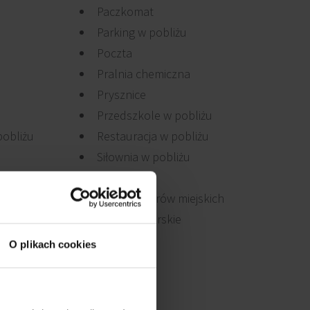
Paczkomat
Parking w pobliżu
Poczta
Pralnia chemiczna
Prysznice
Przedszkole w pobliżu
pobliżu
Restauracja w pobliżu
Siłownia w pobliżu
Sklepy
Stacja rowerów miejskich
Usługi kurierskie
O plikach cookies