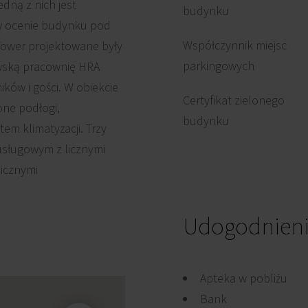
dną z nich jest
budynku
 w ocenie budynku pod
Współczynnik miejsc
Tower projektowane były
parkingowych
awską pracownię HRA
ków i gości. W obiekcie
Certyfikat zielonego
ne podłogi,
budynku
em klimatyzacji. Trzy
sługowym z licznymi
icznymi
Udogodnien
Apteka w pobliżu
Bank