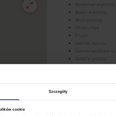
Bankomat w pobliżu
Basen w pobliżu
Biuro podróży
Fitness Club
Fryzjer
Gabinet masażu
Galeria handlowa w 
Hotel w pobliżu
Kantor
Kawiarnia
Kino w pobliżu
Kiosk
Szczegóły
 plików cookie