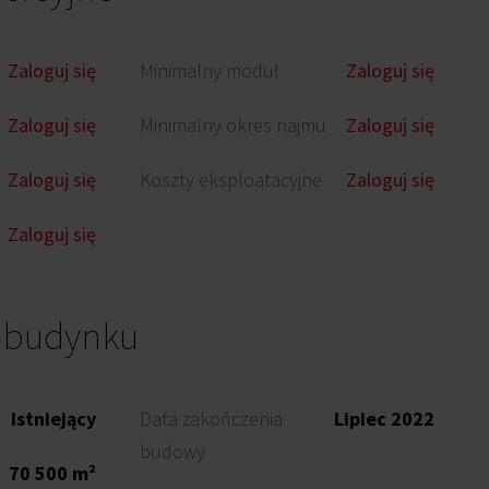
Zaloguj się
Minimalny moduł
Zaloguj się
Zaloguj się
Minimalny okres najmu
Zaloguj się
Zaloguj się
Koszty eksploatacyjne
Zaloguj się
Zaloguj się
o budynku
Istniejący
Data zakończenia
Lipiec 2022
budowy
70 500 m²