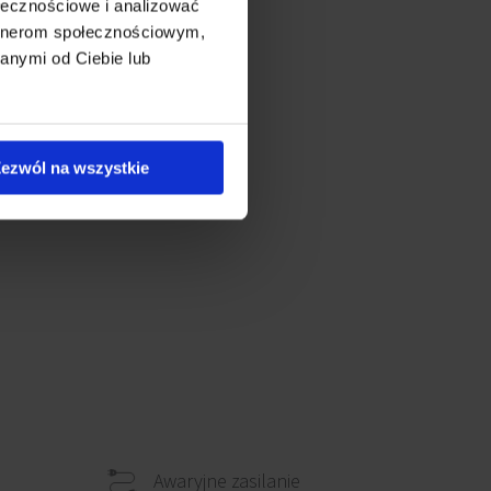
ołecznościowe i analizować
artnerom społecznościowym,
anymi od Ciebie lub
ezwól na wszystkie
Awaryjne zasilanie