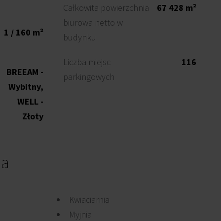
Całkowita powierzchnia
67 428 m²
biurowa netto w
1 / 160 m²
budynku
Liczba miejsc
116
BREEAM -
parkingowych
Wybitny,
WELL -
Złoty
ia
Kwiaciarnia
Myjnia