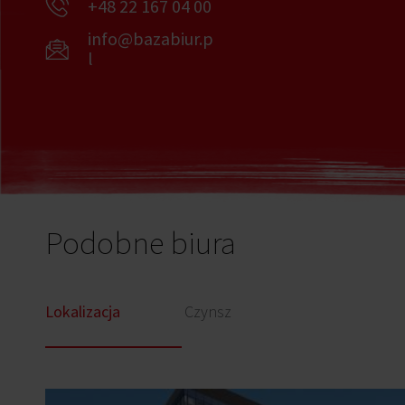
+48 22 167 04 00
info@bazabiur.p
l
Podobne biura
Lokalizacja
Czynsz