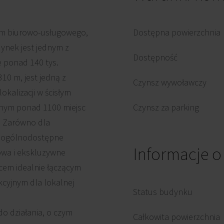
rum biurowo-usługowego,
Dostępna powierzchnia
dynek jest jednym z
Dostępność
e ponad 140 tys.
10 m, jest jedną z
Czynsz wywoławczy
kalizacji w ścisłym
nym ponad 1100 miejsc
Czynsz za parking
. Zarówno dla
zy ogólnodostępne
Informacje 
kowa i ekskluzywne
scem idealnie łączącym
kcyjnym dla lokalnej
Status budynku
do działania, o czym
Całkowita powierzchnia