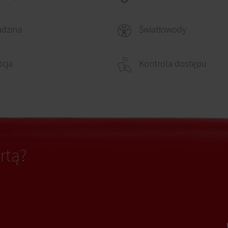
adzina
Światłowody
cja
Kontrola dostępu
rtą?