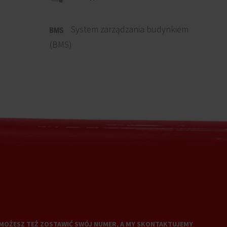
System zarządzania budynkiem
(BMS)
MOŻESZ TEŻ ZOSTAWIĆ SWÓJ NUMER, A MY SKONTAKTUJEMY