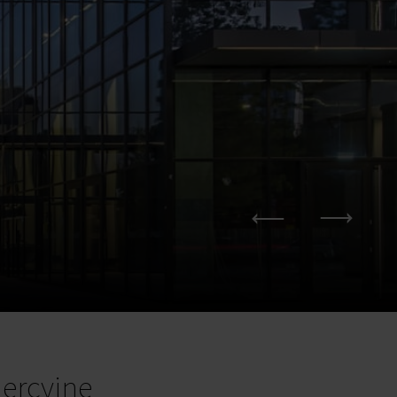
ercyjne