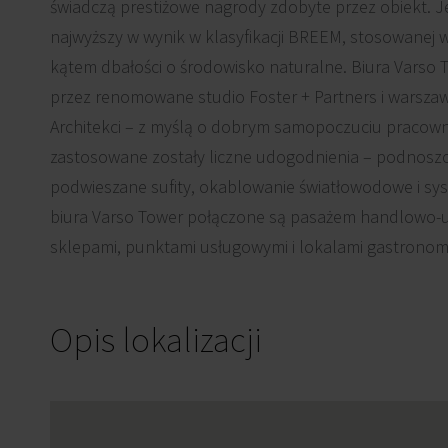
świadczą prestiżowe nagrody zdobyte przez obiekt. Je
najwyższy w wynik w klasyfikacji BREEM, stosowanej
kątem dbałości o środowisko naturalne. Biura Varso 
przez renomowane studio Foster + Partners i warsz
Architekci – z myślą o dobrym samopoczuciu pracowni
zastosowane zostały liczne udogodnienia – podnoszo
podwieszane sufity, okablowanie światłowodowe i syst
biura Varso Tower połączone są pasażem handlowo-u
sklepami, punktami usługowymi i lokalami gastronom
Opis lokalizacji