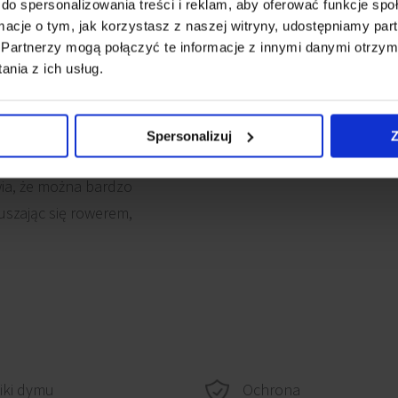
do spersonalizowania treści i reklam, aby oferować funkcje sp
ormacje o tym, jak korzystasz z naszej witryny, udostępniamy p
Partnerzy mogą połączyć te informacje z innymi danymi otrzym
nia z ich usług.
icy i bezpośrednio
Spersonalizuj
Z
cyjnych miasta –
ia, że można bardzo
szając się rowerem,
iki dymu
Ochrona