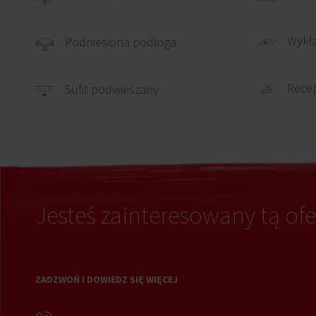
Wykł
Podniesiona podłoga
Recep
Sufit podwieszany
Jesteś zainteresowany tą ofe
ZADZWOŃ I DOWIEDZ SIĘ WIĘCEJ