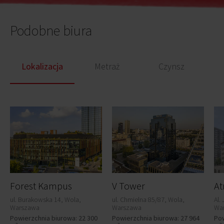
Podobne biura
Lokalizacja
Metraż
Czynsz
Forest Kampus
V Tower
At
ul. Burakowska 14, Wola,
ul. Chmielna 85/87, Wola,
Al.
Warszawa
Warszawa
Wa
Powierzchnia biurowa: 22 300
Powierzchnia biurowa: 27 964
Pow