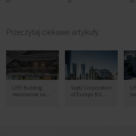
m²
m²
m²
Przeczytaj ciekawe artykuły
LIFE Building
Sojitz Corporation
LI
nieustannie na
of Europe B.V.
zw
oku najemców –
przenosi polską
Op
kolejne ponad
siedzibę do
na
400 m kw.
LIFE_Building
wynajęte