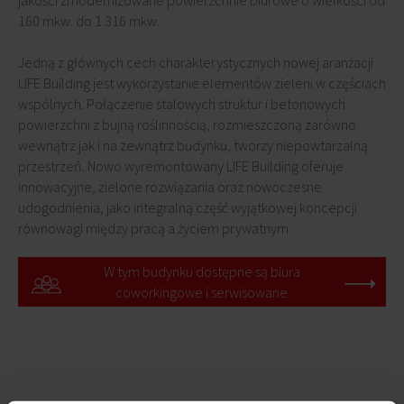
jakości zmodernizowane powierzchnie biurowe o wielkości od
160 mkw. do 1 316 mkw.
Jedną z głównych cech charakterystycznych nowej aranżacji
LIFE Building jest wykorzystanie elementów zieleni w częściach
wspólnych. Połączenie stalowych struktur i betonowych
powierzchni z bujną roślinnością, rozmieszczoną zarówno
wewnątrz jak i na zewnątrz budynku, tworzy niepowtarzalną
przestrzeń. Nowo wyremontowany LIFE Building oferuje
innowacyjne, zielone rozwiązania oraz nowoczesne
udogodnienia, jako integralną część wyjątkowej koncepcji
równowagi między pracą a życiem prywatnym.
W tym budynku dostępne są biura
coworkingowe i serwisowane