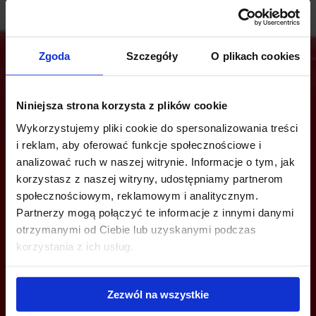
Zgoda
Szczegóły
O plikach cookies
Jesteś zainteresowany tą ofertą?
Niniejsza strona korzysta z plików cookie
Wykorzystujemy pliki cookie do spersonalizowania treści
i reklam, aby oferować funkcje społecznościowe i
analizować ruch w naszej witrynie. Informacje o tym, jak
ZADZWOŃ I DOWIEDZ SIĘ WIĘCEJ
korzystasz z naszej witryny, udostępniamy partnerom
społecznościowym, reklamowym i analitycznym.
Małgorzata Arseniuk
Partnerzy mogą połączyć te informacje z innymi danymi
+48 668 280 229
otrzymanymi od Ciebie lub uzyskanymi podczas
malgorzata.arseniuk@jll.com
korzystania z ich usług.
Milena Lewandowska
Zezwól na wszystkie
+48 664 025 670