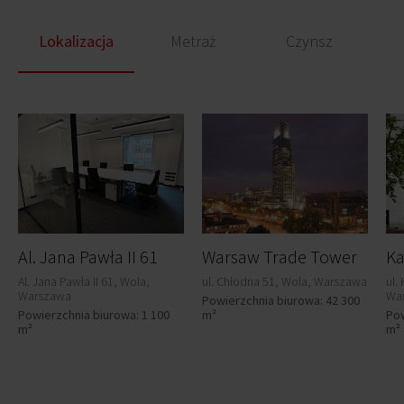
Lokalizacja
Metraż
Czynsz
Al. Jana Pawła II 61
Warsaw Trade Tower
Al. Jana Pawła II 61, Wola,
ul. Chłodna 51, Wola, Warszawa
ul.
Warszawa
Wa
Powierzchnia biurowa: 42 300
Powierzchnia biurowa: 1 100
m²
Pow
m²
m²