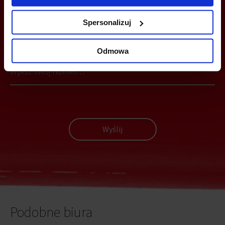
Spersonalizuj
MOŻESZ TEŻ ZOSTAWIĆ SWÓJ NUMER, A MY SKONTAKTUJEMY SIĘ
Z TOBĄ
Odmowa
Wyślij
Podobne biura