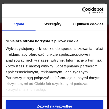
Zgoda
Szczegóły
O plikach cookies
Niniejsza strona korzysta z plików cookie
Jesteś zainteresowany tą ofertą?
Wykorzystujemy pliki cookie do spersonalizowania treści
i reklam, aby oferować funkcje społecznościowe i
analizować ruch w naszej witrynie. Informacje o tym, jak
korzystasz z naszej witryny, udostępniamy partnerom
ZADZWOŃ I DOWIEDZ SIĘ WIĘCEJ
społecznościowym, reklamowym i analitycznym.
Partnerzy mogą połączyć te informacje z innymi danymi
+48 22 167 04 00
otrzymanymi od Ciebie lub uzyskanymi podczas
korzystania z ich usług.
info@bazabiur.pl
Zezwól na wszystkie