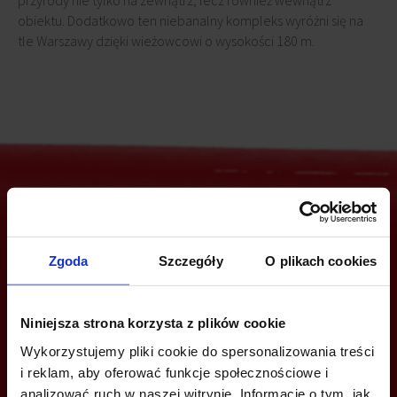
przyrody nie tylko na zewnątrz, lecz również wewnątrz
obiektu. Dodatkowo ten niebanalny kompleks wyróżni się na
tle Warszawy dzięki wieżowcowi o wysokości 180 m.
Jesteś zainteresowany tą ofertą?
Zgoda
Szczegóły
O plikach cookies
ZADZWOŃ I DOWIEDZ SIĘ WIĘCEJ
Niniejsza strona korzysta z plików cookie
Wykorzystujemy pliki cookie do spersonalizowania treści
+48 22 167 04 00
i reklam, aby oferować funkcje społecznościowe i
analizować ruch w naszej witrynie. Informacje o tym, jak
info@bazabiur.pl