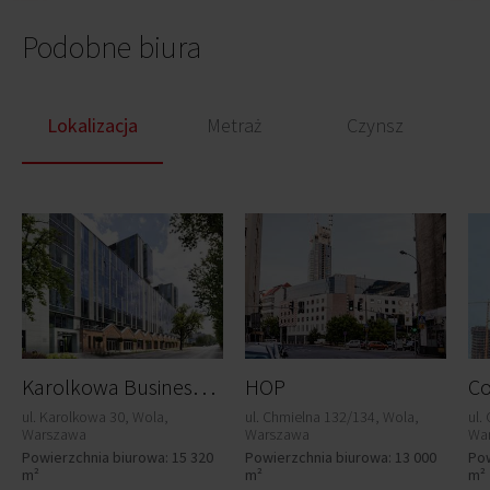
Podobne biura
Lokalizacja
Metraż
Czynsz
K
arolkowa Business Park
HOP
Co
ul. Karolkowa 30, Wola,
ul. Chmielna 132/134, Wola,
ul.
Warszawa
Warszawa
Wa
Powierzchnia biurowa: 15 320
Powierzchnia biurowa: 13 000
Pow
m²
m²
m²