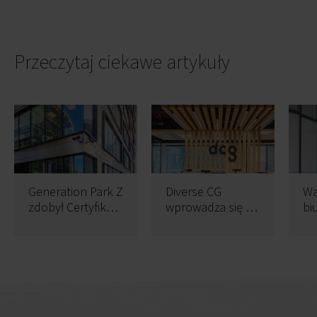
Przeczytaj ciekawe artykuły
Generation Park Z
Diverse CG
Wa
zdobył Certyfikat
wprowadza się do
bi
SmartScore
nowego biura
pa