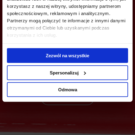
korzystasz z naszej witryny, udostępniamy partnerom
społecznościowym, reklamowym i analitycznym.
Partnerzy mogą połączyć te informacje z innymi danymi
otrzymanymi od Ciebie lub uzyskanymi podczas
korzystania z ich usług.
MOŻESZ TEŻ ZOSTAWIĆ SWÓJ NUMER, A MY SKONTAKTUJEMY SIĘ
Z TOBĄ
Zezwól na wszystkie
Spersonalizuj
Odmowa
Wyślij