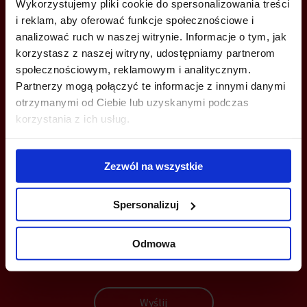
Wykorzystujemy pliki cookie do spersonalizowania treści
ZADZWOŃ I DOWIEDZ SIĘ WIĘCEJ
i reklam, aby oferować funkcje społecznościowe i
analizować ruch w naszej witrynie. Informacje o tym, jak
korzystasz z naszej witryny, udostępniamy partnerom
+48 22 167 04 00
społecznościowym, reklamowym i analitycznym.
info@bazabiur.pl
Partnerzy mogą połączyć te informacje z innymi danymi
otrzymanymi od Ciebie lub uzyskanymi podczas
korzystania z ich usług.
MOŻESZ TEŻ ZOSTAWIĆ SWÓJ NUMER, A MY SKONTAKTUJEMY SIĘ
Zezwól na wszystkie
Z TOBĄ
Spersonalizuj
Odmowa
Wyślij