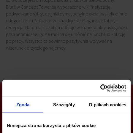
sprawia, że jest on rozpoznawalny i doskonale widoczny.
Biura w Concept Tower są wyposażone w klimatyzację,
podwieszane sufity, czujniki dymu, uchylne okna i wszelkie inne
udogodnienia. Na parterze znajduje się eleganckie lobby i
recepcja. Natomiast okolica obfituje w różne punkty usługowe i
gastronomiczne, gdzie można się umówić na lunch lub kolację
po pracy. Wszystko to powinno pozytywnie wpływać na
wizerunek przyszłego najemcy.
Zgoda
Szczegóły
O plikach cookies
Jesteś zainteresowany tą ofertą?
Niniejsza strona korzysta z plików cookie