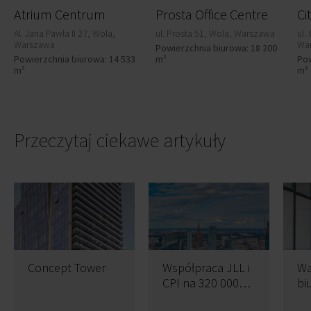
Atrium Centrum
Prosta Office Centre
Ci
Al. Jana Pawła II 27, Wola,
ul. Prosta 51, Wola, Warszawa
ul.
Warszawa
Wa
Powierzchnia biurowa: 18 200
Powierzchnia biurowa: 14 533
m²
Pow
m²
m²
Przeczytaj ciekawe artykuły
Concept Tower
Współpraca JLL i
Wa
CPI na 320 000
bi
mkw
pa