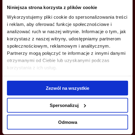
ZADZWOŃ I DOWIEDZ SIĘ WIĘCEJ
Niniejsza strona korzysta z plików cookie
+48 22 167 04 00
Wykorzystujemy pliki cookie do spersonalizowania treści
i reklam, aby oferować funkcje społecznościowe i
info@bazabiur.pl
analizować ruch w naszej witrynie. Informacje o tym, jak
korzystasz z naszej witryny, udostępniamy partnerom
społecznościowym, reklamowym i analitycznym.
Partnerzy mogą połączyć te informacje z innymi danymi
otrzymanymi od Ciebie lub uzyskanymi podczas
MOŻESZ TEŻ ZOSTAWIĆ SWÓJ NUMER, A MY SKONTAKTUJEMY SIĘ
korzystania z ich usług.
Z TOBĄ
Zezwól na wszystkie
Spersonalizuj
Odmowa
Wyślij