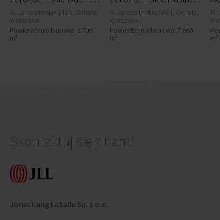
Al. Jerozolimskie 146b, Ochota,
Al. Jerozolimskie 146d, Ochota,
Al.
Warszawa
Warszawa
Wa
Powierzchnia biurowa: 2 700
Powierzchnia biurowa: 7 600
Pow
m²
m²
m²
Skontaktuj się z nami
Jones Lang LaSalle Sp. z o.o.