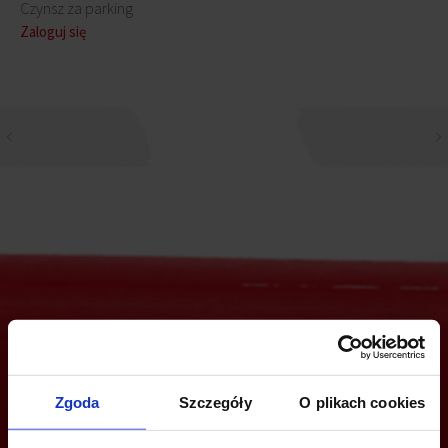
Czynsz za parking
Zaloguj się
Jesteś zainteresowany tą ofertą?
Zgoda
Szczegóły
O plikach cookies