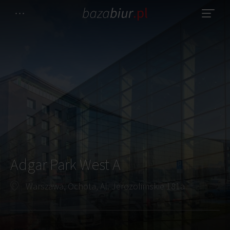
Adgar Park West A
Warszawa, Ochota, Al. Jerozolimskie 181a