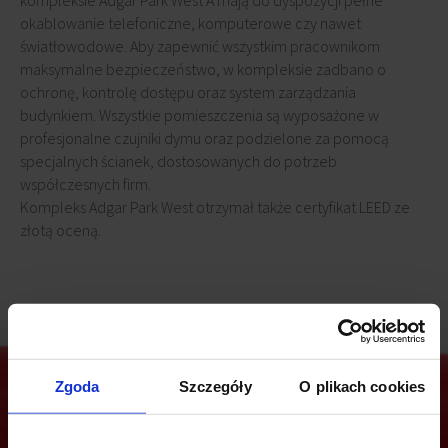
kompleksie Adgar Park West A mają do dyspozycji pełne
okablowanie telefoniczne, komputerowe czy nawet
światłowodowe. Aby zapewnić wszystkim pracownikom
maksymalne bezpieczeństwo, w kompleksie zadbano o
ochronę, kontrolę dostępu oraz system zarządzania
budynkiem. Wszystkie pomieszczenia są wyposażone w
profesjonalne czujniki dymu oraz podzielone za pomocą
specjalnych ścianek, dostosowanych do potrzeb
współczesnych firm.
Kompleks Adgar Park West otrzymał także certyfikat LEED ze
złotą oceną.
Zgoda
Szczegóły
O plikach cookies