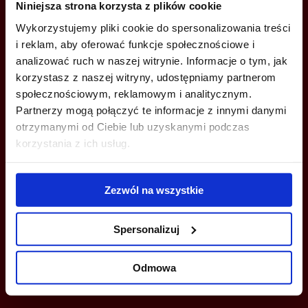
Jesteś zainteresowany tą ofertą?
Niniejsza strona korzysta z plików cookie
Wykorzystujemy pliki cookie do spersonalizowania treści
i reklam, aby oferować funkcje społecznościowe i
analizować ruch w naszej witrynie. Informacje o tym, jak
ZADZWOŃ I DOWIEDZ SIĘ WIĘCEJ
korzystasz z naszej witryny, udostępniamy partnerom
społecznościowym, reklamowym i analitycznym.
+48 22 167 04 00
Partnerzy mogą połączyć te informacje z innymi danymi
info@bazabiur.pl
otrzymanymi od Ciebie lub uzyskanymi podczas
korzystania z ich usług.
Zezwól na wszystkie
MOŻESZ TEŻ ZOSTAWIĆ SWÓJ NUMER, A MY SKONTAKTUJEMY SIĘ
Z TOBĄ
Spersonalizuj
Odmowa