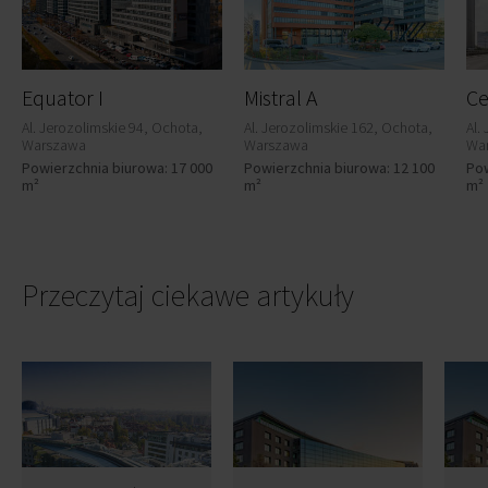
Equator I
Mistral A
Ce
Al. Jerozolimskie 94, Ochota,
Al. Jerozolimskie 162, Ochota,
Al.
Warszawa
Warszawa
Wa
Powierzchnia biurowa: 17 000
Powierzchnia biurowa: 12 100
Pow
m²
m²
m²
Przeczytaj ciekawe artykuły