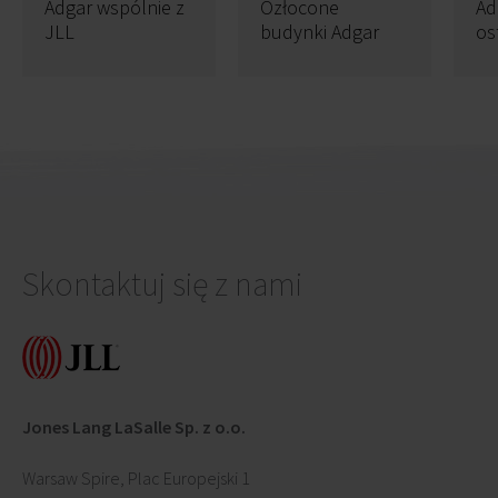
Adgar wspólnie z
Ozłocone
Ad
JLL
budynki Adgar
os
mo
Skontaktuj się z nami
Jones Lang LaSalle Sp. z o.o.
Warsaw Spire, Plac Europejski 1