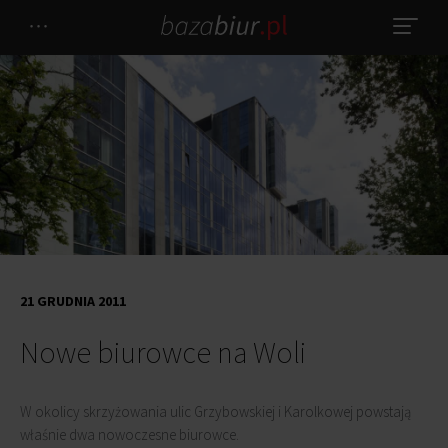
21 GRUDNIA 2011
Nowe biurowce na Woli
W okolicy skrzyżowania ulic Grzybowskiej i Karolkowej powstają
właśnie dwa nowoczesne biurowce.