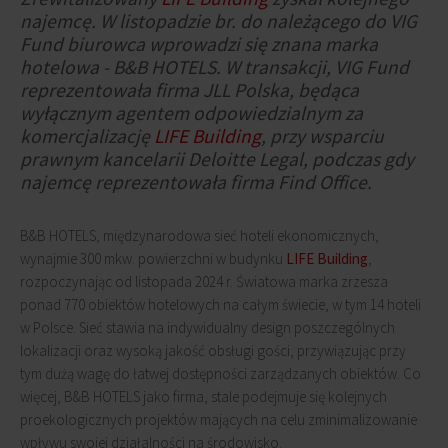
najemcę. W listopadzie br. do należącego do VIG
Fund biurowca wprowadzi się znana marka
hotelowa - B&B HOTELS. W transakcji, VIG Fund
reprezentowała firma JLL Polska, będąca
wyłącznym agentem odpowiedzialnym za
komercjalizację
LIFE Building
, przy wsparciu
prawnym kancelarii Deloitte Legal, podczas gdy
najemcę reprezentowała firma Find Office.
B&B HOTELS, międzynarodowa sieć hoteli ekonomicznych,
wynajmie 300 mkw. powierzchni w budynku
LIFE Building
,
rozpoczynając od listopada 2024 r. Światowa marka zrzesza
ponad 770 obiektów hotelowych na całym świecie, w tym 14 hoteli
w Polsce. Sieć stawia na indywidualny design poszczególnych
lokalizacji oraz wysoką jakość obsługi gości, przywiązując przy
tym dużą wagę do łatwej dostępności zarządzanych obiektów. Co
więcej, B&B HOTELS jako firma, stale podejmuje się kolejnych
proekologicznych projektów mających na celu zminimalizowanie
wpływu swojej działalności na środowisko.