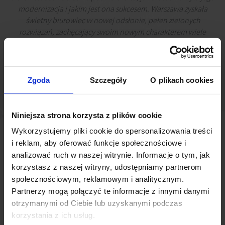
modernizacja i jakim jest ona sukcesem. Warszawa zyskała
świetny biurowiec w nowej odsłonie, pełen zielonych
rozwiązań, zachęcający swoim nowym charakterem wiele
międzynarodowych i rodzimych firm.
Małgorzata Arseniuk
Senior Consultant, JLL
Zgoda
Szczegóły
O plikach cookies
Niniejsza strona korzysta z plików cookie
Wykorzystujemy pliki cookie do spersonalizowania treści
i reklam, aby oferować funkcje społecznościowe i
analizować ruch w naszej witrynie. Informacje o tym, jak
korzystasz z naszej witryny, udostępniamy partnerom
Jako doradca VIG FUND cieszę się, że dzięki dobrej i sprawnej
społecznościowym, reklamowym i analitycznym.
współpracy wszystkich zaangażowanych w proces przygotowania
Partnerzy mogą połączyć te informacje z innymi danymi
umowy możliwe było zapewnienie stabilnej i satysfakcjonującej dla
otrzymanymi od Ciebie lub uzyskanymi podczas
obu stron relacji najemcy z właścicielem
- mówi
Jan Bagatela,
korzystania z ich usług.
radca prawny Deloitte Legal.