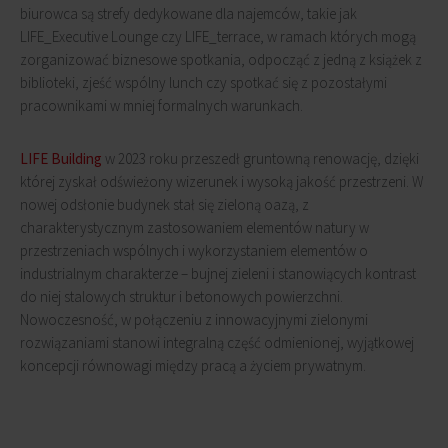
biurowca są strefy dedykowane dla najemców, takie jak
LIFE_Executive Lounge czy LIFE_terrace, w ramach których mogą
zorganizować biznesowe spotkania, odpocząć z jedną z książek z
biblioteki, zjeść wspólny lunch czy spotkać się z pozostałymi
pracownikami w mniej formalnych warunkach.
LIFE Building
w 2023 roku przeszedł gruntowną renowację, dzięki
której zyskał odświeżony wizerunek i wysoką jakość przestrzeni. W
nowej odsłonie budynek stał się zieloną oazą, z
charakterystycznym zastosowaniem elementów natury w
przestrzeniach wspólnych i wykorzystaniem elementów o
industrialnym charakterze – bujnej zieleni i stanowiących kontrast
do niej stalowych struktur i betonowych powierzchni.
Nowoczesność, w połączeniu z innowacyjnymi zielonymi
rozwiązaniami stanowi integralną część odmienionej, wyjątkowej
koncepcji równowagi między pracą a życiem prywatnym.