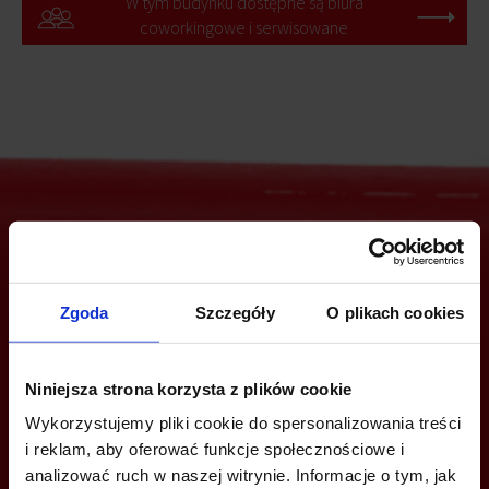
W tym budynku dostępne są biura
coworkingowe i serwisowane
Jesteś zainteresowany tą ofertą?
Zgoda
Szczegóły
O plikach cookies
ZADZWOŃ I DOWIEDZ SIĘ WIĘCEJ
Niniejsza strona korzysta z plików cookie
Wykorzystujemy pliki cookie do spersonalizowania treści
+48 22 167 04 00
i reklam, aby oferować funkcje społecznościowe i
info@bazabiur.pl
analizować ruch w naszej witrynie. Informacje o tym, jak