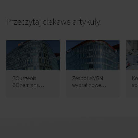
Przeczytaj ciekawe artykuły
BOurgeois
Zespół MVGM
Ko
BOhemians
wybrał nowe
so
Coworking
biuro
na
przedłuża najem
Zi
w Crown Point
wa
bi