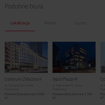
Podobne biura
Lokalizacja
Metraż
Czynsz
Centrum Żelazna II
Vipol Plaza IV
Co
ul. Żelazna 59a, Wola,
ul. Młynarska 42, Wola,
ul.
Warszawa
Warszawa
Wa
Powierzchnia biurowa: 9 508
Powierzchnia biurowa: 5 200
Pow
m²
m²
m²