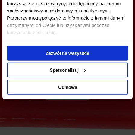
korzystasz z naszej witryny, udostępniamy partnerom
społecznościowym, reklamowym i analitycznym.
Partnerzy mogą połączyć te informacje z innymi danymi
otrzymanymi od Ciebie lub uzyskanymi podczas
korzystania z ich usług.
MOŻESZ TEŻ ZOSTAWIĆ SWÓJ NUMER, A MY SKONTAKTUJEMY SIĘ
Z TOBĄ
Zezwól na wszystkie
Spersonalizuj
Odmowa
Wyślij