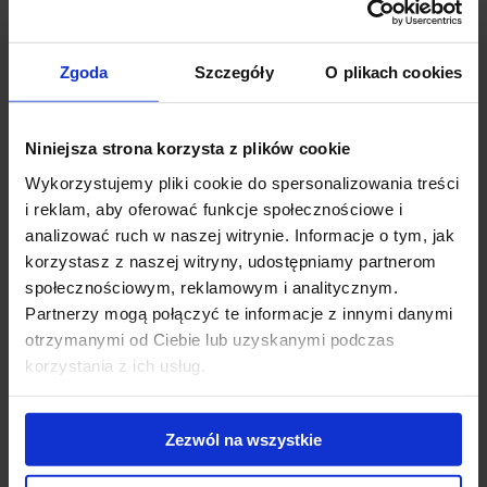
rowerów. Każdy chętny może wypożyczyć rower i cieszyć się z
jazdy przez 72 godziny, bez ponoszenia kosztów. Akcja
rozpoczęła się rozdawaniem bezpłatnych, świeżych soków
Zgoda
Szczegóły
O plikach cookies
owocowych.
Niniejsza strona korzysta z plików cookie
Wykorzystujemy pliki cookie do spersonalizowania treści
i reklam, aby oferować funkcje społecznościowe i
analizować ruch w naszej witrynie. Informacje o tym, jak
korzystasz z naszej witryny, udostępniamy partnerom
społecznościowym, reklamowym i analitycznym.
Partnerzy mogą połączyć te informacje z innymi danymi
otrzymanymi od Ciebie lub uzyskanymi podczas
korzystania z ich usług.
Zezwól na wszystkie
Firma JLL, zarządca nieruchomości i twórca akcji „Green Summer”,