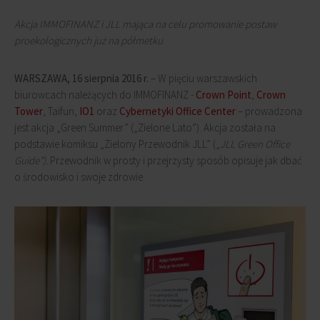
Akcja IMMOFINANZ i JLL mająca na celu promowanie postaw
proekologicznych już na półmetku
WARSZAWA, 16 sierpnia 2016 r.
– W pięciu warszawskich
biurowcach należących do IMMOFINANZ -
Crown Point
,
Crown
Tower
, Taifun,
IO1
oraz
Cybernetyki Office Center
– prowadzona
jest akcja „Green Summer” („Zielone Lato”). Akcja została na
podstawie komiksu „Zielony Przewodnik JLL” („
JLL Green Office
Guide”).
Przewodnik w prosty i przejrzysty sposób opisuje jak dbać
o środowisko i swoje zdrowie.