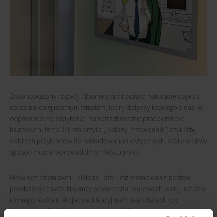
Zrównoważony rozwój i dbanie o środowisko naturalne staje się
coraz bardziej istotnym tematem, który dotyczy każdego z nas. W
odpowiedzi na zapytania i zapotrzebowanie pracowników
biurowych, firma JLL stworzyła „Zielony Przewodnik”, czyli listę
dobrych przykładów do naśladowania i wytycznych, które w łatwy
sposób można wprowadzić w miejscu pracy.
Głównym celem akcji „ Zielone Lato” jest promowanie postaw
proekologicznych. Najemcy powierzchni biurowych biorą udział w
różnego rodzaju akcjach edukacyjnych, warsztatach czy
konkursach. Mają także do dyspozycji kilkadziesiąt bezpłatnych