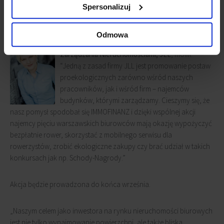
planuje także w najbliższym czasie wiele innych atrakcji dla
Spersonalizuj
najemców w wybranych biurowcach.
Odmowa
Małgorzata Więcko, Dyrektor w Dziale
Zarządzania Nieruchomościami, JLL
, mówi:
“Jedną z zasad firmy JLL jest promowanie postaw
proekologicznych zarówno wśród naszych
pracowników, jak i wśród firm – najemców
budynków, którymi zarządzamy. Cieszymy się, że
nasz pomysł spodobał się IMMOFINANZ i dzięki wspólnej akcji
najemcy pięciu warszawskich biurowców mają okazję wypożyczyć
bezpłatnie rower, skorzystać z mobilnego serwisu dla
rowerzystów, zrobić ekologiczne zakupy czy brać udział w takich
konkursach jak np. Schody-Nagrody.”
Akcja będzie prowadzona do końca września.
„Naszym celem jako inwestora na rynku nieruchomości biurowych
jest nie tylko wynajmowanie powierzchni, ale także bliska