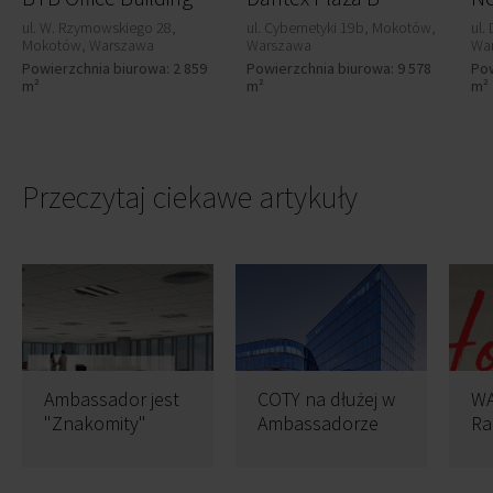
ul. W. Rzymowskiego 28,
ul. Cybernetyki 19b, Mokotów,
ul.
Mokotów, Warszawa
Warszawa
Wa
Powierzchnia biurowa: 2 859
Powierzchnia biurowa: 9 578
Pow
m²
m²
m²
Przeczytaj ciekawe artykuły
Ambassador jest
COTY na dłużej w
WA
"Znakomity"
Ambassadorze
Ra
or
po