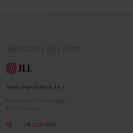
w 
Skontaktuj się z nami
Jones Lang LaSalle Sp. z o.o.
Warsaw Spire, Plac Europejski 1
00-844 Warszawa
+48 22 167 04 00