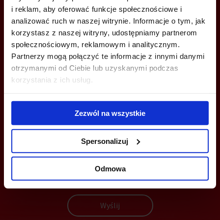
ZADZWOŃ I DOWIEDZ SIĘ WIĘCEJ
i reklam, aby oferować funkcje społecznościowe i
analizować ruch w naszej witrynie. Informacje o tym, jak
+48 22 167 04 00
korzystasz z naszej witryny, udostępniamy partnerom
społecznościowym, reklamowym i analitycznym.
info@bazabiur.pl
Partnerzy mogą połączyć te informacje z innymi danymi
otrzymanymi od Ciebie lub uzyskanymi podczas
korzystania z ich usług.
MOŻESZ TEŻ ZOSTAWIĆ SWÓJ NUMER, A MY SKONTAKTUJEMY SIĘ
Zezwól na wszystkie
Z TOBĄ
Spersonalizuj
Odmowa
Wyślij