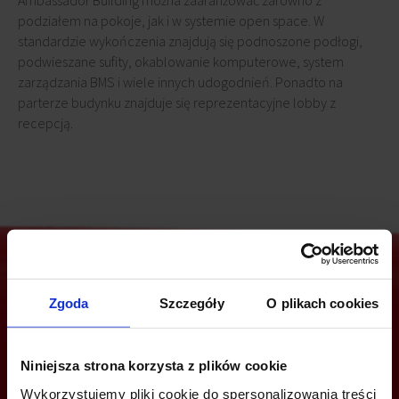
Ambassador Building można zaaranżować zarówno z
podziałem na pokoje, jak i w systemie open space. W
standardzie wykończenia znajdują się podnoszone podłogi,
podwieszane sufity, okablowanie komputerowe, system
zarządzania BMS i wiele innych udogodnień. Ponadto na
parterze budynku znajduje się reprezentacyjne lobby z
recepcją.
Zgoda
Szczegóły
O plikach cookies
Jesteś zainteresowany tą ofertą?
Niniejsza strona korzysta z plików cookie
Wykorzystujemy pliki cookie do spersonalizowania treści