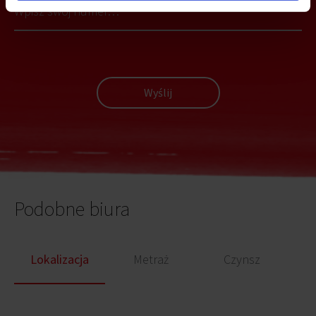
Wyślij
Podobne biura
Lokalizacja
Metraż
Czynsz