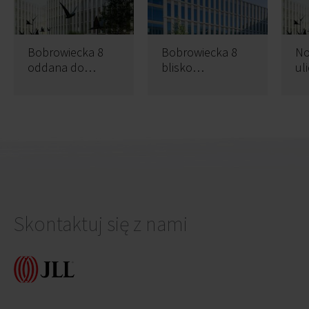
Bobrowiecka 8
Bobrowiecka 8
No
oddana do
blisko
ul
użytku
ukończenia
Bo
Skontaktuj się z nami