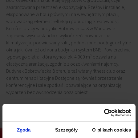
Bobrowiecka 8 znajduje się wyjątkowy Ogród Sztuki, czyli
zaaranżowana przestrzeń ekspozycyjna. Rzeźby i instalacje,
eksponowane w holu głównym i na wewnętrznym placu,
wprowadzają element refleksji i pobudzają kreatywność
Komfort pracy w budynku Bobrowiecka 8 w Warszawie
zapewnia wysoki standard wykończeń: nowoczesna
klimatyzacja, podwieszany sufit, podnoszone podłogi, uchylne
okna jak również ochrona budynku i system BMS. Powierzchnia
typowego piętra, która wynosi ok. 4 000 m² pozwala na
elastyczną aranżację, zgodnie z oczekiwaniami najemcy.
Budynek Bobrowiecka 8 oferuje też własny fitness club oraz
centrum rehabilitacyjne Dostępne są również przestrzenie
konferencyjne i sale spotkań, pozwalające na organizację
wydarzeń bez wychodzenia poza obiekt.
Zgoda
Szczegóły
O plikach cookies