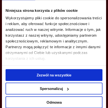
Niniejsza strona korzysta z plików cookie
Jesteś zainteresowany tą ofertą?
Wykorzystujemy pliki cookie do spersonalizowania treści
i reklam, aby oferować funkcje społecznościowe i
analizować ruch w naszej witrynie. Informacje o tym, jak
korzystasz z naszej witryny, udostępniamy partnerom
ZADZWOŃ I DOWIEDZ SIĘ WIĘCEJ
społecznościowym, reklamowym i analitycznym.
Partnerzy mogą połączyć te informacje z innymi danymi
+48 22 167 04 00
otrzymanymi od Ciebie lub uzyskanymi podczas
korzystania z ich usług.
info@bazabiur.pl
Zezwól na wszystkie
Spersonalizuj
MOŻESZ TEŻ ZOSTAWIĆ SWÓJ NUMER, A MY SKONTAKTUJEMY SIĘ
Z TOBĄ
Odmowa