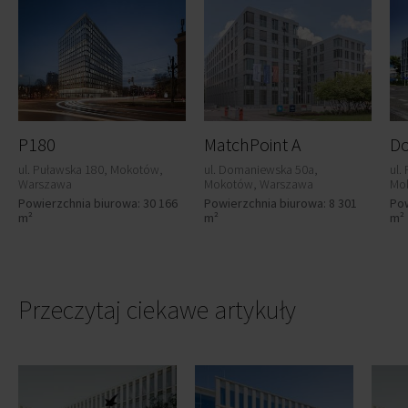
P180
MatchPoint A
ul. Puławska 180, Mokotów,
ul. Domaniewska 50a,
ul.
Warszawa
Mokotów, Warszawa
Mo
Powierzchnia biurowa: 30 166
Powierzchnia biurowa: 8 301
Pow
m²
m²
m²
Przeczytaj ciekawe artykuły