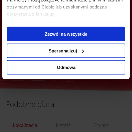
Z TOBĄ
otrzymanymi od Ciebie lub uzyskanymi podczas
korzystania z ich usług.
Zezwól na wszystkie
Spersonalizuj
Wyślij
Odmowa
Podobne biura
Lokalizacja
Metraż
Czynsz