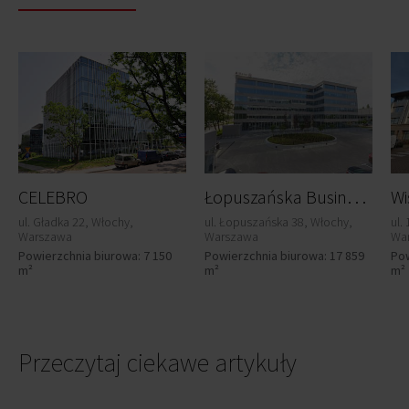
Ł
opuszańska Business Park
CELEBRO
ul. Gładka 22, Włochy,
ul. Łopuszańska 38, Włochy,
ul.
Warszawa
Warszawa
Wa
Powierzchnia biurowa: 7 150
Powierzchnia biurowa: 17 859
Pow
m²
m²
m²
Przeczytaj ciekawe artykuły