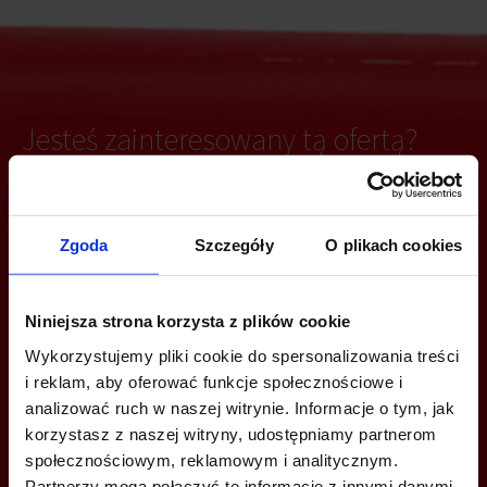
Jesteś zainteresowany tą ofertą?
ZADZWOŃ I DOWIEDZ SIĘ WIĘCEJ
Zgoda
Szczegóły
O plikach cookies
+48 22 167 04 00
Niniejsza strona korzysta z plików cookie
info@bazabiur.pl
Wykorzystujemy pliki cookie do spersonalizowania treści
i reklam, aby oferować funkcje społecznościowe i
analizować ruch w naszej witrynie. Informacje o tym, jak
korzystasz z naszej witryny, udostępniamy partnerom
społecznościowym, reklamowym i analitycznym.
MOŻESZ TEŻ ZOSTAWIĆ SWÓJ NUMER, A MY SKONTAKTUJEMY SIĘ
Partnerzy mogą połączyć te informacje z innymi danymi