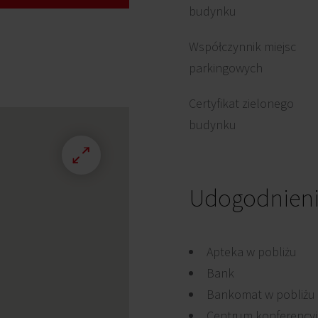
budynku
Współczynnik miejsc
parkingowych
Certyfikat zielonego
budynku
Udogodnien
Apteka w pobliżu
Bank
Bankomat w pobliżu
Centrum konferency