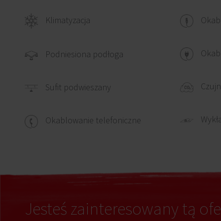
Klimatyzacja
Okab
Okabl
Podniesiona podłoga
Czujn
Sufit podwieszany
Wykł
Okablowanie telefoniczne
Jesteś zainteresowany tą ofe