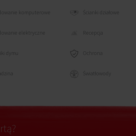
lowanie komputerowe
Ścianki działowe
Recepcja
owanie elektryczne
Ochrona
iki dymu
adzina
Światłowody
rtą?