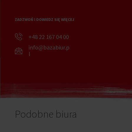
ZADZWOŃ I DOWIEDZ SIĘ WIĘCEJ
+48 22 167 04 00
info@bazabiur.p
l
Podobne biura