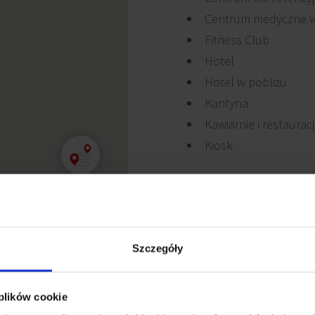
Centrum medyczne w
Fitness Club
Hotel
Hotel w pobliżu
Kantyna
Kawiarnie i restaurac
Kiosk
izacji dla osób, które
Szczegóły
. Kompleks znajduje się
tacji Szybkiej Kolei
 plików cookie
Centralnym. Trasa do