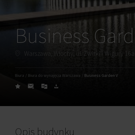
Business Gard
Warszawa, Włochy, ul. Żwirki i Wigury 16a
Biura
Biura do wynajęcia Warszawa
Business Garden V
Opis budynku