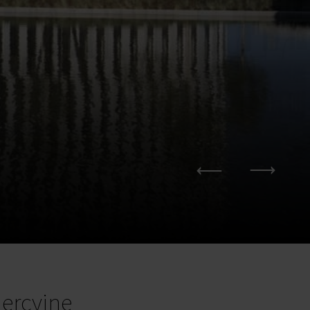
ercyjne