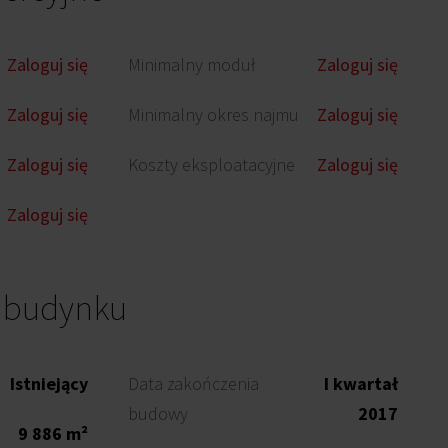
Zaloguj się
Minimalny moduł
Zaloguj się
Zaloguj się
Minimalny okres najmu
Zaloguj się
Zaloguj się
Koszty eksploatacyjne
Zaloguj się
Zaloguj się
o budynku
Istniejący
Data zakończenia
I kwartał
budowy
2017
9 886 m²