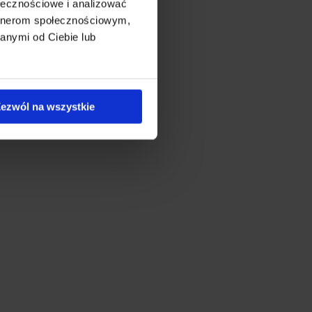
ołecznościowe i analizować
artnerom społecznościowym,
anymi od Ciebie lub
ezwól na wszystkie