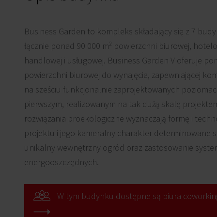
Business Garden to kompleks składający się z 7 bud
łącznie ponad 90 000 m² powierzchni biurowej, hotelo
handlowej i usługowej. Business Garden V oferuje po
powierzchni biurowej do wynajęcia, zapewniającej ko
na sześciu funkcjonalnie zaprojektowanych poziomac
pierwszym, realizowanym na tak dużą skalę projekte
rozwiązania proekologiczne wyznaczają formę i techn
projektu i jego kameralny charakter determinowane 
unikalny wewnętrzny ogród oraz zastosowanie syst
energooszczędnych.
W tym budynku dostępne są biura coworkin