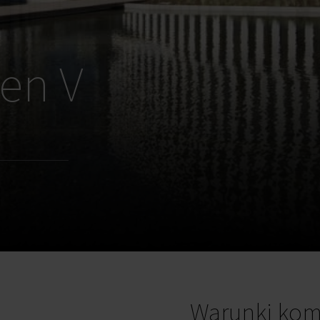
en V
Warunki kom