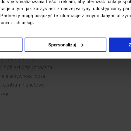
do spersonalizowania treści i reklam, aby oferować funkcje sp
sport na lotnisko
ormacje o tym, jak korzystasz z naszej witryny, udostępniamy p
ką. Nieopodal obiektu
Partnerzy mogą połączyć te informacje z innymi danymi otrzym
dzięki którym sprawnie
nia z ich usług.
ta. Ponadto w pobliżu
a ekspresowa – NS,
Spersonalizuj
Z
rszawy.
iędzy kameralną
iż obiekt dzieli znaczna
wiele aktywności poza
 jak centrum handlowe
racje.