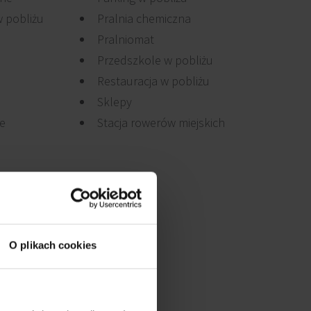
 pobliżu
Pralnia chemiczna
Pralniomat
Przedszkole w pobliżu
Restauracja w pobliżu
Sklepy
je
Stacja rowerów miejskich
O plikach cookies