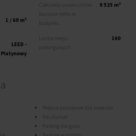
Całkowita powierzchnia
9 525 m²
biurowa netto w
1 / 60 m²
budynku
Liczba miejsc
160
LEED -
parkingowych
Platynowy
ia
Miejsca postojowe dla rowerów
Paczkomat
Parking dla gości
jne
Parking w pobliżu