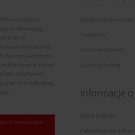
ynków oferujących
Dostępna powierzchnia
wej, konferencyjnej,
Dostępność
nad 9 000 m²
mfortowe warunki pracy
Czynsz wywoławczy
h. Business Garden jest
m w Warszawie, w którym
Czynsz za parking
ologię. Wyjątkowość
są przez niską zabudowę,
Informacje 
emów
Status budynku
gowe i serwisowane
Całkowita powierzchnia