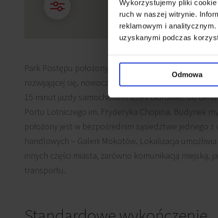
Wykorzystujemy pliki cookie 
ruch w naszej witrynie. Inf
reklamowym i analitycznym. 
uzyskanymi podczas korzysta
Park Postępu położony jest na warszawskim Mokotow
Odmowa
rozwijającej się, nowoczesnej dzielnicy biznesowej prz
15 minut jazdy samochodem dzieli biurowiec od cen
Portu Lotniczego im. Fryderyka Chopina. Budynek m
położony jest w bezpośrednim sąsiedztwie jednego z
handlowych – Galerii Mokotów. Lokalizacja umożliwi
innych części miasta, zarówno komunikacją miejską, j
transportu.
Standardowe wykończenie