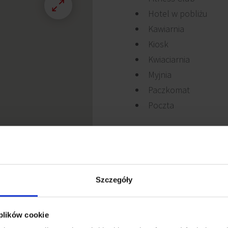
Hotel w pobliżu
Kawiarnia
Kiosk
Kwiaciarnia
Myjnia
Paczkomat
Poczta
Szczegóły
 plików cookie