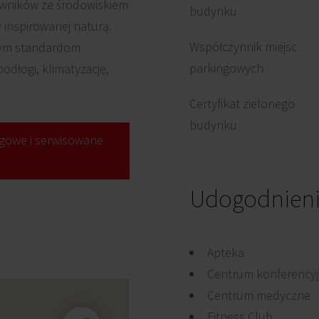
owników ze środowiskiem
budynku
y inspirowanej naturą.
Współczynnik miejsc
zym standardom
parkingowych
dłogi, klimatyzację,
Certyfikat zielonego
budynku
gowe i serwisowane
Udogodnien
Apteka
Centrum konferencyj
Centrum medyczne
Fitness Club