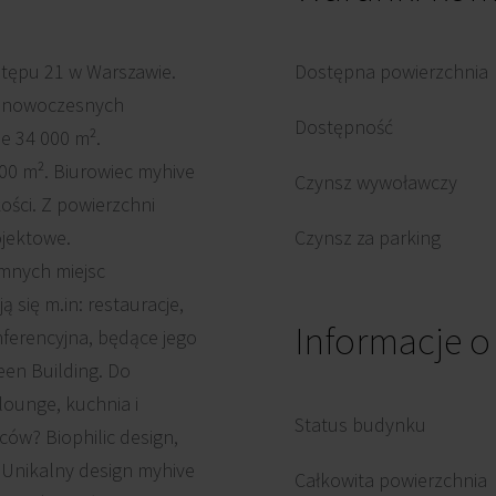
stępu 21 w Warszawie.
Dostępna powierzchnia
h, nowoczesnych
Dostępność
e 34 000 m².
00 m². Biurowiec myhive
Czynsz wywoławczy
ości. Z powierzchni
ojektowe.
Czynsz za parking
mnych miejsc
się m.in: restauracje,
Informacje 
ferencyjna, będące jego
een Building. Do
lounge, kuchnia i
Status budynku
ców? Biophilic design,
ii. Unikalny design myhive
Całkowita powierzchnia