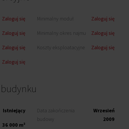
Zaloguj się
Minimalny moduł
Zaloguj się
Zaloguj się
Minimalny okres najmu
Zaloguj się
Zaloguj się
Koszty eksploatacyjne
Zaloguj się
Zaloguj się
o budynku
Istniejący
Data zakończenia
Wrzesień
budowy
2009
36 000 m²