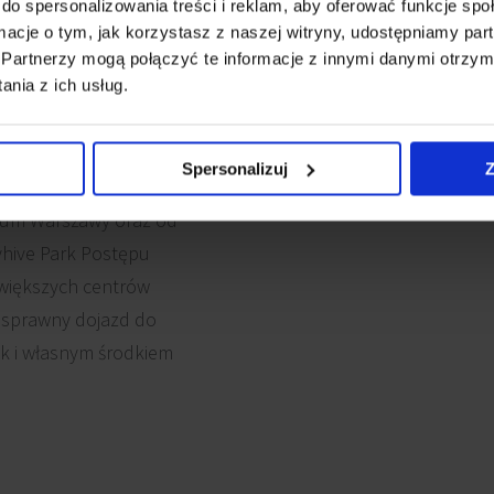
do spersonalizowania treści i reklam, aby oferować funkcje sp
ormacje o tym, jak korzystasz z naszej witryny, udostępniamy p
Partnerzy mogą połączyć te informacje z innymi danymi otrzym
nia z ich usług.
ie w dynamicznie
Spersonalizuj
Z
y ul. Postępu. Zaledwie
trum Warszawy oraz od
yhive Park Postępu
 większych centrów
a sprawny dojazd do
ak i własnym środkiem