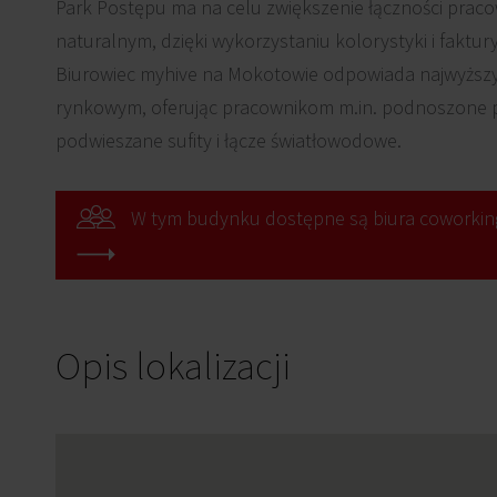
Park Postępu ma na celu zwiększenie łączności prac
naturalnym, dzięki wykorzystaniu kolorystyki i faktur
Biurowiec myhive na Mokotowie odpowiada najwyżs
rynkowym, oferując pracownikom m.in. podnoszone po
podwieszane sufity i łącze światłowodowe.
W tym budynku dostępne są biura coworkin
Opis lokalizacji