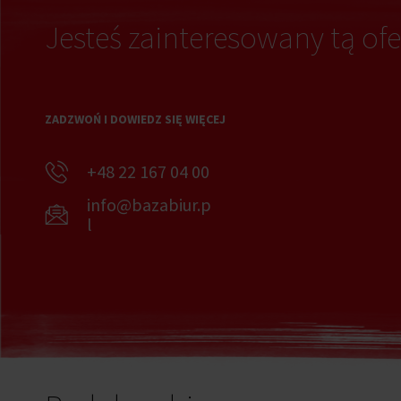
Jesteś zainteresowany tą ofe
ZADZWOŃ I DOWIEDZ SIĘ WIĘCEJ
+48 22 167 04 00
info@bazabiur.p
l