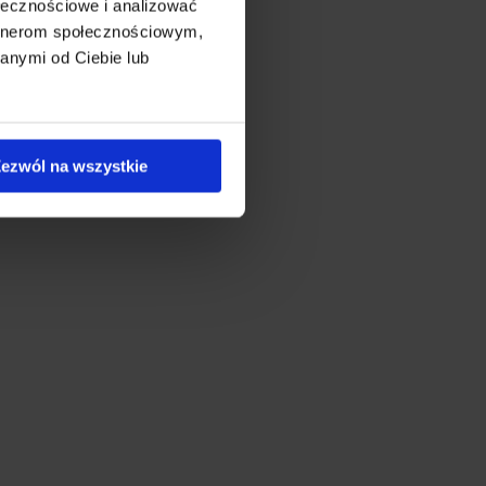
ołecznościowe i analizować
artnerom społecznościowym,
anymi od Ciebie lub
ezwól na wszystkie