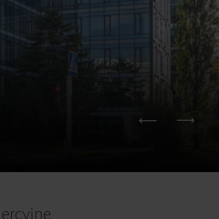
ercyjne