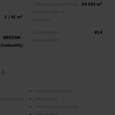
Całkowita powierzchnia
34 300 m²
biurowa netto w
1 / 41 m²
budynku
Liczba miejsc
814
BREEAM -
parkingowych
Znakomity
ia
Pralnia chemiczna
ne w pobliżu
Pralniomat
Przedszkole w pobliżu
Restauracja