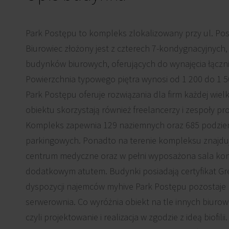
Park Postępu to kompleks zlokalizowany przy ul. Po
Biurowiec złożony jest z czterech 7-kondygnacyjnyc
budynków biurowych, oferujących do wynajęcia łączni
Powierzchnia typowego piętra wynosi od 1 200 do 1 5
Park Postępu oferuje rozwiązania dla firm każdej wielk
obiektu skorzystają również freelancerzy i zespoły pr
Kompleks zapewnia 129 naziemnych oraz 685 podzie
parkingowych. Ponadto na terenie kompleksu znajdują 
centrum medyczne oraz w pełni wyposażona sala kon
dodatkowym atutem. Budynki posiadają certyfikat Gr
dyspozycji najemców myhive Park Postępu pozostaje 
serwerownia. Co wyróżnia obiekt na tle innych biurow
czyli projektowanie i realizacja w zgodzie z ideą biofil