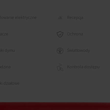
owanie elektryczne
Recepcja
Ochrona
acze
iki dymu
Światłowody
adzina
Kontrola dostępu
ki działowe