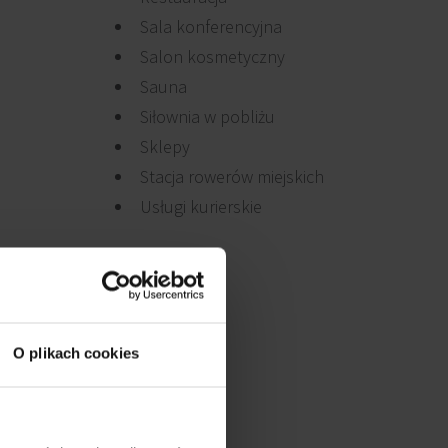
Sala konferencyjna
Salon kosmetyczny
Sauna
Siłownia w pobliżu
Sklepy
Stacja rowerów miejskich
Usługi kurierskie
O plikach cookies