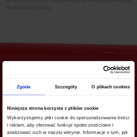
ponadto wyposażony we wszelkie udogodnienia przewidziane
dla budynków tej klasy.
Jesteś zainteresowany tą ofertą?
Zgoda
Szczegóły
O plikach cookies
ZADZWOŃ I DOWIEDZ SIĘ WIĘCEJ
Niniejsza strona korzysta z plików cookie
Wykorzystujemy pliki cookie do spersonalizowania treści
+48 22 167 04 00
i reklam, aby oferować funkcje społecznościowe i
info@bazabiur.pl
analizować ruch w naszej witrynie. Informacje o tym, jak