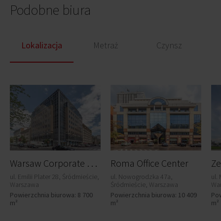
Podobne biura
Lokalizacja
Metraż
Czynsz
W
arsaw Corporate Center
Roma Office Center
Ze
ul. Emilii Plater 28, Śródmieście,
ul. Nowogrodzka 47a,
ul.
Warszawa
Śródmieście, Warszawa
Wa
Powierzchnia biurowa: 8 700
Powierzchnia biurowa: 10 409
Pow
m²
m²
m²