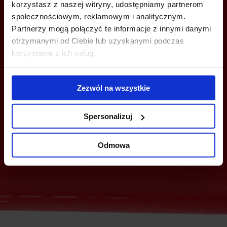
korzystasz z naszej witryny, udostępniamy partnerom
społecznościowym, reklamowym i analitycznym.
Partnerzy mogą połączyć te informacje z innymi danymi
otrzymanymi od Ciebie lub uzyskanymi podczas
MOŻESZ TEŻ ZOSTAWIĆ SWÓJ NUMER, A MY SKONTAKTUJEMY SIĘ
korzystania z ich usług.
Z TOBĄ
Zezwól na wszystkie
Spersonalizuj
Odmowa
Wyślij