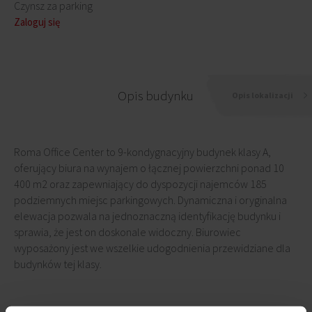
Czynsz za parking
Zaloguj się
Opis budynku
Opis lokalizacji
Roma Office Center to 9-kondygnacyjny budynek klasy A,
oferujący biura na wynajem o łącznej powierzchni ponad 10
400 m2 oraz zapewniający do dyspozycji najemców 185
podziemnych miejsc parkingowych. Dynamiczna i oryginalna
elewacja pozwala na jednoznaczną identyfikację budynku i
sprawia, że jest on doskonale widoczny. Biurowiec
wyposażony jest we wszelkie udogodnienia przewidziane dla
budynków tej klasy.