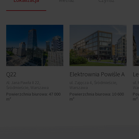
Q22
Elektrownia Powiśle A
Le
Al. Jana Pawła II 22,
ul. Zajęcza 4, Śródmieście,
ul.
Śródmieście, Warszawa
Warszawa
Wa
Powierzchnia biurowa: 47 000
Powierzchnia biurowa: 10 600
Pow
m²
m²
m²