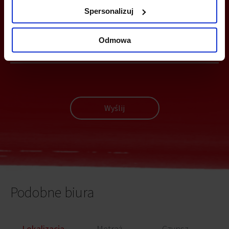
MOŻESZ TEŻ ZOSTAWIĆ SWÓJ NUMER, A MY SKONTAKTUJEMY SIĘ
Spersonalizuj
Z TOBĄ
Odmowa
Wyślij
Podobne biura
Lokalizacja
Metraż
Czynsz