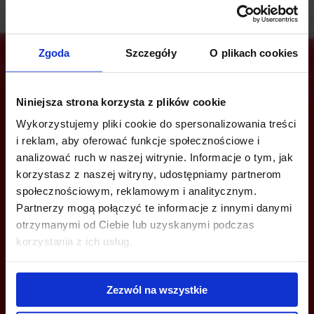
Zgoda
Szczegóły
O plikach cookies
Jesteś zainteresowany tą ofertą?
Niniejsza strona korzysta z plików cookie
Wykorzystujemy pliki cookie do spersonalizowania treści
i reklam, aby oferować funkcje społecznościowe i
analizować ruch w naszej witrynie. Informacje o tym, jak
ZADZWOŃ I DOWIEDZ SIĘ WIĘCEJ
korzystasz z naszej witryny, udostępniamy partnerom
społecznościowym, reklamowym i analitycznym.
+48 22 167 04 00
Partnerzy mogą połączyć te informacje z innymi danymi
otrzymanymi od Ciebie lub uzyskanymi podczas
info@bazabiur.pl
korzystania z ich usług.
Zezwól na wszystkie