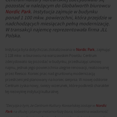
pozostać w należącym do Globalworth biurowcu
Nordic Park
. Instytucja zajmuje w budynku
ponad 1 100 mkw. powierzchni, która przejdzie w
nadchodzących miesiącach pełną modernizację.
W transakcji najemcę reprezentowała firma JLL
Polska.
Instytucja była dotychczas zlokalizowana w
Nordic Park
, zajmując
1 128 mkw. w biurowcu na warszawskim Powiślu. Centrum
zdecydowało się pozostać w budynku, przedłużając umowę
najmu, jednak jego powierzchnia ulegnie renowacji, realizowanej
przez Reesco. Koniec prac nad gruntowną modernizacją
przestrzeni jest planowany na koniec sierpnia. W nowej odsłonie
Centrum zyska nowy, świeży wizerunek, które podkreśli charakter
tej niezwykłej instytucji kulturalnej.
"Decyzja o tym, że Centrum Kultury Koreańskiej zostaje w
Nordic
Park
na dłużej i planuje metamorfozę biura, toświetna wiadomość