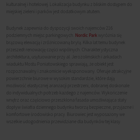
kulturalnej i hotelowej. Lokalizacja budynku z bliskim dostępem do
miejskiej zieleni i parków jest dodatkowym atutem.
Budynek zapewnia do dyspozycji swoich najemców 216
podziemnych miejsc parkingowych.
Nordic Park
wyróżnia się
brązową elewacją i zróżnicowaną bryłą. Kilka lat temu budynek
przeszedł renowację części wspólnych. Charakterystyczna
architektura, usytuowanie przy al. Jerozolimskich i arkadach
wiaduktu Mostu Poniatowskiego sprawiają, że obiekt jest
rozpoznawalny i znakomicie wyeksponowany. Oferuje atrakcyjne
powierzchnie biurowe w wysokim standardzie, które dają
możliwość elastycznej aranżacji przestrzeni, dobranej doskonale
do indywidualnych potrzeb każdego z najemców. Wykończenie
wnętrz oraz częściowo przeszklona fasada umożliwiająca stały
dopływ światła dziennego budynku tworzą bezpieczne, przyjazne i
komfortowe środowisko pracy. Biurowiec jest wyposażony we
wszelkie udogodnienia przewidziane dla budynków tej klasy.