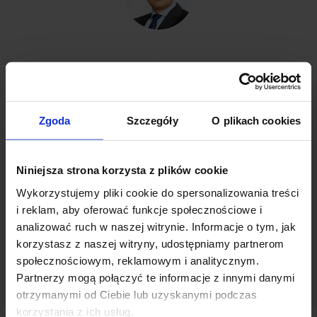
Pozostając w dotychczasowej lokalizacji, Centrum Kultury
Koreańskiej będzie mogło dalej cieszyć się ze wszystkich
atutów
Nordic Park
– doskonałym położeniem biurowca, w
otoczeniu zieleni, jednak wciąż blisko wszystkich atrakcji
Zgoda
Szczegóły
O plikach cookies
stolicy. Sam budynek zapewnia wiele udogodnień, z których
najemca jest niezwykle zadowolony. Modernizacja Centrum
będzie niełatwa, gdyż nie jest to tradycyjna powierzchnia
Niniejsza strona korzysta z plików cookie
biurowa, jednak wierzymy, że rezultatem renowacji będzie
Wykorzystujemy pliki cookie do spersonalizowania treści
ciekawa, nowoczesna przestrzeń idealnie dopasowana do
i reklam, aby oferować funkcje społecznościowe i
potrzeb tej instytucji.
analizować ruch w naszej witrynie. Informacje o tym, jak
Michał Lis
korzystasz z naszej witryny, udostępniamy partnerom
Senior Director, Office Agency, JLL
społecznościowym, reklamowym i analitycznym.
Partnerzy mogą połączyć te informacje z innymi danymi
otrzymanymi od Ciebie lub uzyskanymi podczas
korzystania z ich usług.