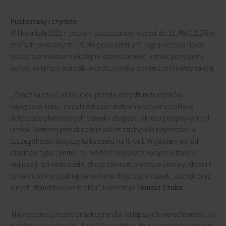
Pustostany i czynsze
W I kwartale 2021 r. poziom pustostanów wzrósł do 11,4% (12,2% w
strefach centralnych i 10,9% poza centrum). Ograniczona nowa
podaż planowana na kolejne lata może mieć jednak pozytywny
wpływ na tempo wzrostu współczynnika powierzchni niewynajętej.
„Znaczna część właścicieli, przede wszystkim budynków
najwyższej klasy, nadal realizuje relatywnie sztywną politykę
dotyczącą oferowanych stawek i długości okresu podpisywanych
umów. Niemniej jednak rośnie pakiet zachęt dla najemców, w
szczególności dotyczy to budżetu na fit-out. Wyjątkiem wśród
obiektów typu „prime” są niektóre biurowce będące w trakcie
realizacji. Ich właściciele, chcąc zawrzeć pierwsze umowy, skłonni
są na dużo korzystniejsze warunki dotyczące stawek, zachęt oraz
innych elementów kontraktu”, komentuje
Tomasz Czuba.
Najwyższe czynsze transakcyjne dla najlepszych nieruchomości są
stabilne i wynoszą od 18 do 24 euro/mkw./m-c w szerokim centrum