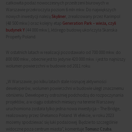
całkowita podaż nowoczesnych przestrzeni biurowych w
Warszawie przekroczyła poziom 6 mln mkw. Do największych
nowych inwestycji należą
Skyliner
, zrealizowany przez Karimpol
(48 500 mkw.) oraz kolejny etap
Generation Park – wieża, czyli
budynek Y
(44 000 mkw.), którego budowę ukończyła Skanska
Property Poland.
W ostatnich latach w realizacji pozostawało od 700 000 mkw. do
800 000 mkw., obecnie jest to jedynie 420 000 mkw. i jest to najniższy
wolumen powierzchni w budowie od 2011 roku.
„W Warszawie, po kilku latach stale rosnącej aktywności
deweloperów, wolumen powierzchni w budowie uległ znacznemu
obniżeniu. Deweloperzy ostrożniej podchodzą do rozpoczynania
projektów, a w ciągu ostatnich miesięcy na terenie Warszawy
uruchomiona została tylko jedna nowa inwestycja – The Bridge,
realizowany przez Ghelamco Poland. W efekcie, w roku 2023
możemy spodziewać się luki podażowej. Będzie to szczególnie
widoczne poza centrum miasta”, komentuje
Tomasz Czuba.