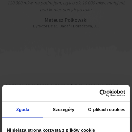
120 000 mkw. na podnajem, czyli o ok. 10 000 mkw. mniej niż
pod koniec ubiegłego roku.
Mateusz Polkowski
Dyrektor Działu Badań i Doradztwa, JLL
Do największych transakcji najmu w tym roku należały: umowa
przednajmu Zarządu Transportu Miejskiego w Fabryce PZO na 9800
mkw., renegocjacja umowy na 7500 mkw. przez Credit Suisse w
Atrium 2
oraz odnowienie umowy przez Royal Bank of Scotland na
Zgoda
Szczegóły
O plikach cookies
5700 mkw. w
Wiśniowy Business Park
. Obecnie najemcy często
decydują się na przedłużenie umowy na krótki okres i czekają na
powrót do normalności przed podjęciem długoterminowych
Niniejsza strona korzysta z plików cookie