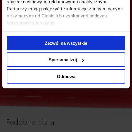
społecznościowym, reklamowym i analitycznym.
Partnerzy mogą połączyć te informacje z innymi danymi
MOŻESZ TEŻ ZOSTAWIĆ SWÓJ NUMER, A MY SKONTAKTUJEMY SIĘ
otrzymanymi od Ciebie lub uzyskanymi podczas
Z TOBĄ
korzystania z ich usług.
Zezwól na wszystkie
Spersonalizuj
Wyślij
Odmowa
Podobne biura