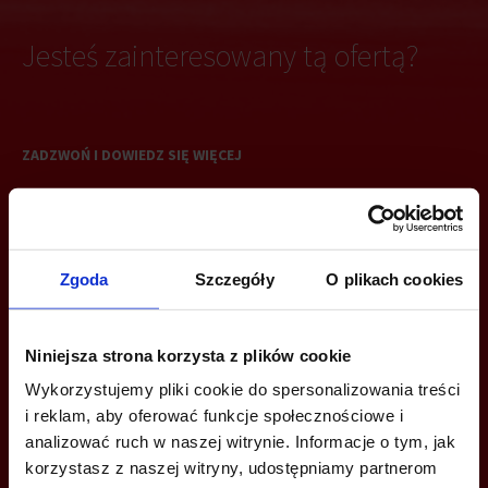
Jesteś zainteresowany tą ofertą?
ZADZWOŃ I DOWIEDZ SIĘ WIĘCEJ
Milena Lewandowska
+48 664 025 670
milena.lewandowska@jll.com
Zgoda
Szczegóły
O plikach cookies
Magdalena Bunalska
Niniejsza strona korzysta z plików cookie
+48 539 394 833
Wykorzystujemy pliki cookie do spersonalizowania treści
magdalena.bunalska@jll.com
i reklam, aby oferować funkcje społecznościowe i
analizować ruch w naszej witrynie. Informacje o tym, jak
korzystasz z naszej witryny, udostępniamy partnerom