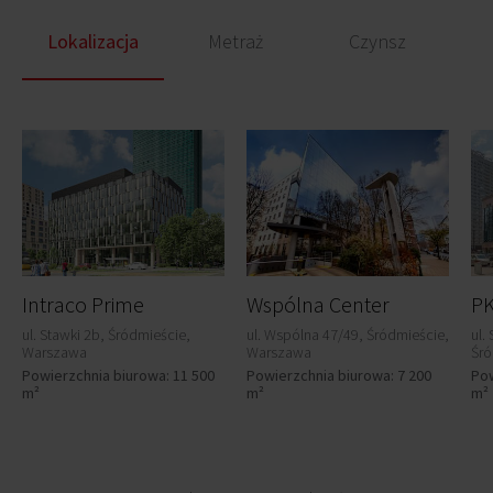
Lokalizacja
Metraż
Czynsz
Intraco Prime
Wspólna Center
P
ul. Stawki 2b, Śródmieście,
ul. Wspólna 47/49, Śródmieście,
ul.
Warszawa
Warszawa
Śró
Powierzchnia biurowa: 11 500
Powierzchnia biurowa: 7 200
Pow
m²
m²
m²