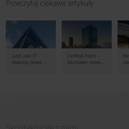
Przeczytaj ciekawe artykuły
Just Join IT
Central Point –
Ke
otworzy nowe
biurowiec nowej
sw
warszawskie
rzeczywistości
bi
biuro w Central
Po
Point
Skontaktuj się z nami