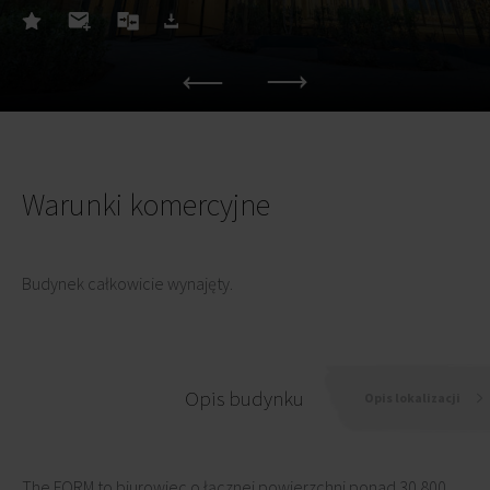
Warunki komercyjne
Budynek całkowicie wynajęty.
Opis budynku
Opis lokalizacji
The FORM to biurowiec o łącznej powierzchni ponad 30 800