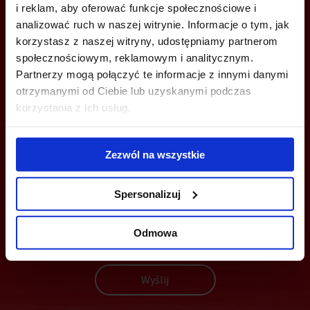
Anna Wysocka
i reklam, aby oferować funkcje społecznościowe i
analizować ruch w naszej witrynie. Informacje o tym, jak
+48 664 026 338
korzystasz z naszej witryny, udostępniamy partnerom
a.wysocka@jll.com
społecznościowym, reklamowym i analitycznym.
Partnerzy mogą połączyć te informacje z innymi danymi
otrzymanymi od Ciebie lub uzyskanymi podczas
korzystania z ich usług.
MOŻESZ TEŻ ZOSTAWIĆ SWÓJ NUMER, A MY SKONTAKTUJEMY SIĘ
Z TOBĄ
Zezwól na wszystkie
Spersonalizuj
Odmowa
Wyślij