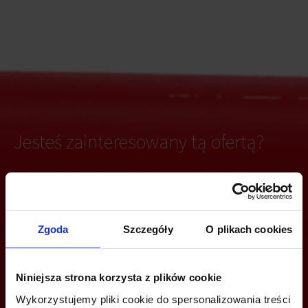
Jesteś zainteresowany tą ofertą?
ZADZWOŃ I DOWIEDZ SIĘ WIĘCEJ
Zgoda
Szczegóły
O plikach cookies
Marta Paradowska
+48 668 280 677
Niniejsza strona korzysta z plików cookie
marta.paradowska@jll.com
Wykorzystujemy pliki cookie do spersonalizowania treści