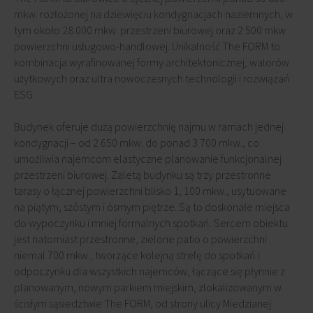
mkw. rozłożonej na dziewięciu kondygnacjach naziemnych, w
tym około 28 000 mkw. przestrzeni biurowej oraz 2 500 mkw.
powierzchni usługowo-handlowej. Unikalność The FORM to
kombinacja wyrafinowanej formy architektonicznej, walorów
użytkowych oraz ultra nowoczesnych technologii i rozwiązań
ESG.
Budynek oferuje dużą powierzchnię najmu w ramach jednej
kondygnacji – od 2 650 mkw. do ponad 3 700 mkw., co
umożliwia najemcom elastyczne planowanie funkcjonalnej
przestrzeni biurowej. Zaletą budynku są trzy przestronne
tarasy o łącznej powierzchni blisko 1, 100 mkw., usytuowane
na piątym, szóstym i ósmym piętrze. Są to doskonałe miejsca
do wypoczynku i mniej formalnych spotkań. Sercem obiektu
jest natomiast przestronne, zielone patio o powierzchni
niemal 700 mkw., tworzące kolejną strefę do spotkań i
odpoczynku dla wszystkich najemców, łączące się płynnie z
planowanym, nowym parkiem miejskim, zlokalizowanym w
ścisłym sąsiedztwie The FORM, od strony ulicy Miedzianej.