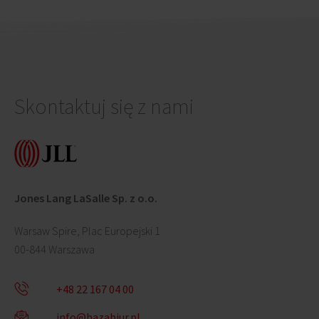
100%
Form –
przestrzeń Dream
Space Warsaw
powstała przy
współpracy z
ekspertami JLL
Skontaktuj się z nami
Jones Lang LaSalle Sp. z o.o.
Warsaw Spire, Plac Europejski 1
00-844 Warszawa
+48 22 167 04 00
info@bazabiur.pl