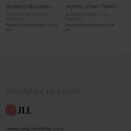
B
rowary Warszawskie - Biura przy Warzelni
myhive Crown Tower
ul. Grzybowska 56, Wola,
ul. Hrubieszowska 2, Wola,
Warszawa
Warszawa
Powierzchnia biurowa: 19 473
Powierzchnia biurowa: 8 200
m²
m²
Skontaktuj się z nami
Jones Lang LaSalle Sp. z o.o.