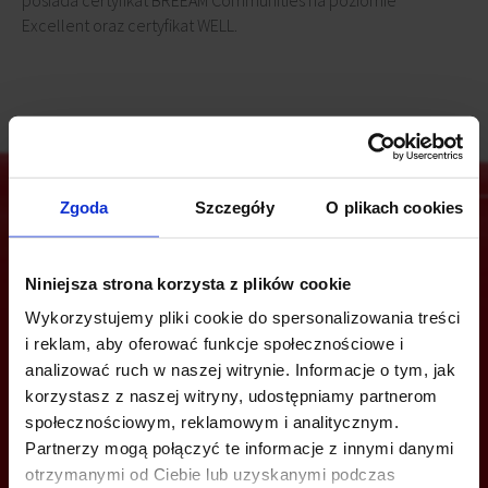
posiada certyfikat BREEAM Communities na poziomie
Excellent oraz certyfikat WELL.
Zgoda
Szczegóły
O plikach cookies
Jesteś zainteresowany tą ofertą?
Niniejsza strona korzysta z plików cookie
Wykorzystujemy pliki cookie do spersonalizowania treści
i reklam, aby oferować funkcje społecznościowe i
ZADZWOŃ I DOWIEDZ SIĘ WIĘCEJ
analizować ruch w naszej witrynie. Informacje o tym, jak
korzystasz z naszej witryny, udostępniamy partnerom
Marzena Zielonka
społecznościowym, reklamowym i analitycznym.
+48 668 124 152
Partnerzy mogą połączyć te informacje z innymi danymi
otrzymanymi od Ciebie lub uzyskanymi podczas
marzena.zielonka@jll.com