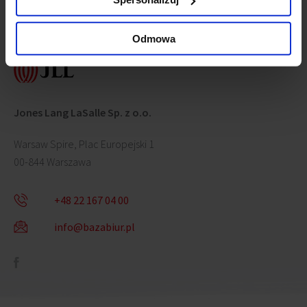
Skontaktuj się z nami
Odmowa
Jones Lang LaSalle Sp. z o.o.
Warsaw Spire, Plac Europejski 1
00-844 Warszawa
+48 22 167 04 00
info@bazabiur.pl