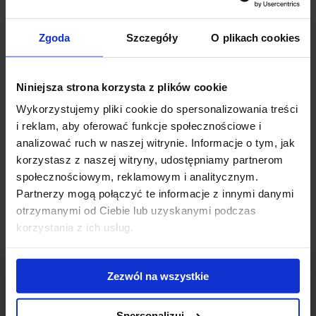
Przedłużające się procedury administracyjne i nie dotrzymywanie
Zgoda
Szczegóły
O plikach cookies
przez urzędy terminów wydawania pozwoleń na budowę i
użytkowanie znacząco opóźniają inwestycje deweloperów. Jak
wynika z ankiety sporządzonej przez Polski Związek Firm
Niniejsza strona korzysta z plików cookie
Deweloperskich 47% uzyskanych w ostatnich trzech latach
pozwoleń na budowę i aż 95% decyzji o warunkach zabudowy
Wykorzystujemy pliki cookie do spersonalizowania treści
wydanych zostało po ustawowym dwumiesięcznym terminie.
i reklam, aby oferować funkcje społecznościowe i
Kielecki deweloper Echo Investment twierdzi, że m.in. z powodu
analizować ruch w naszej witrynie. Informacje o tym, jak
opieszałości administracji publicznej zrealizował zaledwie 7 z 20
korzystasz z naszej witryny, udostępniamy partnerom
planowanych inwestycji.
społecznościowym, reklamowym i analitycznym.
Partnerzy mogą połączyć te informacje z innymi danymi
otrzymanymi od Ciebie lub uzyskanymi podczas
korzystania z ich usług.
Zezwól na wszystkie
Spersonalizuj