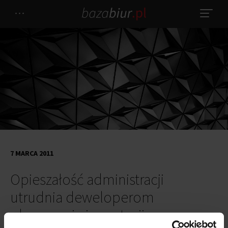
7 MARCA 2011
Opieszałość administracji
utrudnia deweloperom
planowanie inwestycji