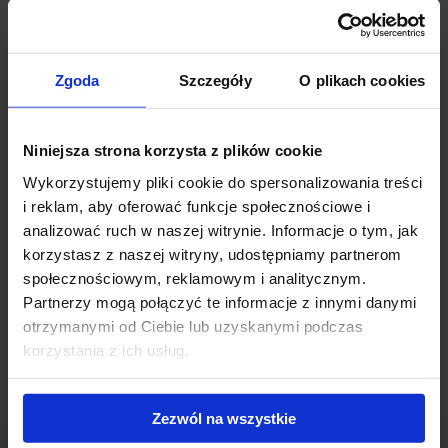
końca. Nowoczesna konstrukcja o futurystycznej formie spod
kreski architektów z pracowni MVRDV zaoferuje około 12 500 m2
powierzchni biurowej oraz powierzchnię usługową na niższych
kondygnacjach, która wkomponowana będzie w żywą przestrzeń
Zgoda
Szczegóły
O plikach cookies
miejską.
Niniejsza strona korzysta z plików cookie
Budynek już na obecnym etapie cieszy się dużym
zainteresowaniem najemców, a oficjalnego oddania do użytku
Wykorzystujemy pliki cookie do spersonalizowania treści
można oczekiwać w połowie 2017 roku.
i reklam, aby oferować funkcje społecznościowe i
analizować ruch w naszej witrynie. Informacje o tym, jak
Powiązane newsy
korzystasz z naszej witryny, udostępniamy partnerom
społecznościowym, reklamowym i analitycznym.
Partnerzy mogą połączyć te informacje z innymi danymi
Nowy biurowiec w Poznaniu
(5 czerwca 2017)
otrzymanymi od Ciebie lub uzyskanymi podczas
korzystania z ich usług.
Zezwól na wszystkie