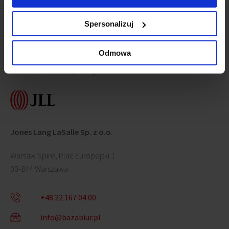
Spersonalizuj
Odmowa
Skontaktuj się z nami
Jones Lang LaSalle Sp. z o.o.
Warsaw Spire, Plac Europejski 1
00-844 Warszawa
+48 22 167 04 00
info@bazabiur.pl