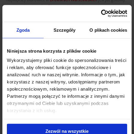
na nowych najemców.
Biura przy Warzelni
to trzeci i ostatni etap
inwestycji o powierzchni 24 000 mkw. Projekt oferuje nowoczesną
przestrzeń klasy A, znajdującą się na 8 kondygnacjach naziemnych
oraz duży dwupoziomowy parking podziemny dla najemców i
Zgoda
Szczegóły
O plikach cookies
gości.
Jest to jedna z najciekawszych lokalizacji usytuowana w
Niniejsza strona korzysta z plików cookie
zabytkowej części warszawskiej Woli. Niestandardowa bryła,
Wykorzystujemy pliki cookie do spersonalizowania treści
przeszklona elewacja oraz obrócone elementy w kolorze
i reklam, aby oferować funkcje społecznościowe i
szampańskim podkreślają nietuzinkowy charakter inwestycji.
analizować ruch w naszej witrynie. Informacje o tym, jak
korzystasz z naszej witryny, udostępniamy partnerom
Do dyspozycji najemców i gości
Browarów Warszawskich
będą
społecznościowym, reklamowym i analitycznym.
zielone tarasy, siłownia oraz liczne punkty usługowe i
Partnerzy mogą połączyć te informacje z innymi danymi
gastronomiczne.
otrzymanymi od Ciebie lub uzyskanymi podczas
korzystania z ich usług.
Zezwól na wszystkie