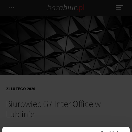
21 LUTEGO 2020
Biurowiec G7 Inter Office w
Lublinie
Biurowiec G7 Inter Office powstaje w Lublinie u zbiegu ul. Jana