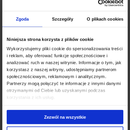
Pawła II, Gęsiej i al. Kraśnickiej. Inwestycja dostarczy ok. 9 tys. mkw.
powierzchni biurowej i 3 tys. mkw. powierzchni handlowej.
Zgoda
Szczegóły
O plikach cookies
Obiekt będzie posiadać zaplecze parkingowe na około 1,2 tys.
samochodów oraz garaż podziemny mogący pomieścić prawie 70
Niniejsza strona korzysta z plików cookie
pojazdów. Prace budowlane ruszyły już pod koniec 2019 roku,
wykonany został wykop, w którym obecnie wylewane są
Wykorzystujemy pliki cookie do spersonalizowania treści
fundamenty biurowca.
i reklam, aby oferować funkcje społecznościowe i
analizować ruch w naszej witrynie. Informacje o tym, jak
korzystasz z naszej witryny, udostępniamy partnerom
Realizacja inwestycji ma się zakończyć pod koniec I półrocza 2021
społecznościowym, reklamowym i analitycznym.
roku.
Partnerzy mogą połączyć te informacje z innymi danymi
otrzymanymi od Ciebie lub uzyskanymi podczas
korzystania z ich usług.
Zezwól na wszystkie