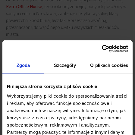
Retro Office House
, sześciokondygnacyjny budynek położony w
samym centrum Wrocławia, zaoferuje nie tylko wysokiej klasy
powierzchnię pod biura, lecz także przestrzeń wspólną,
przeznaczoną do wspólnego użytku wszystkich mieszkańców
miasta.
Projekt gmachu, a także jego wnętrza, wzorowano na zabytkowej,
wrocławskiej architekturze początku XXw, charakteryzującej się
m.in. użyciem oszklonego patio. Także wystrój wnętrz został
Zgoda
Szczegóły
O plikach cookies
zainspirowany stylem retro, wpasowując się w panujące obecnie
trendy, zgodnie z którymi biurowiec powinien być nie tylko
funkcjonalnym miejscem pracy, lecz również wizualnie atrakcyjnym
Niniejsza strona korzysta z plików cookie
miejscem wypoczynku.
Wykorzystujemy pliki cookie do spersonalizowania treści
i reklam, aby oferować funkcje społecznościowe i
Ukończenie budynku zaplanowano na drugi kwartał 2018r.
analizować ruch w naszej witrynie. Informacje o tym, jak
korzystasz z naszej witryny, udostępniamy partnerom
Powiązane newsy
społecznościowym, reklamowym i analitycznym.
Partnerzy mogą połączyć te informacje z innymi danymi