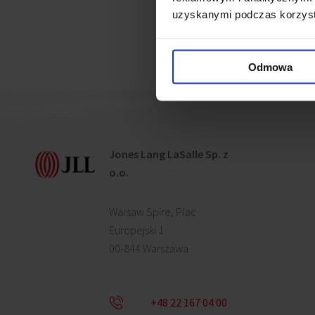
uzyskanymi podczas korzysta
Odmowa
Jones Lang LaSalle Sp. z
o.o.
Warsaw Spire, Plac
Europejski 1
00-844 Warszawa
+48 22 167 04 00