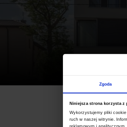
Biura
Aktualności
Biurowiec
Zgoda
Niniejsza strona korzysta z
Spółka 5th Avenue Holding 
Wykorzystujemy pliki cookie 
Sabały. Okęcie Business Poi
ruch w naszej witrynie. Inf
posiada około 1 600 mkw. po
reklamowym i analitycznym. 