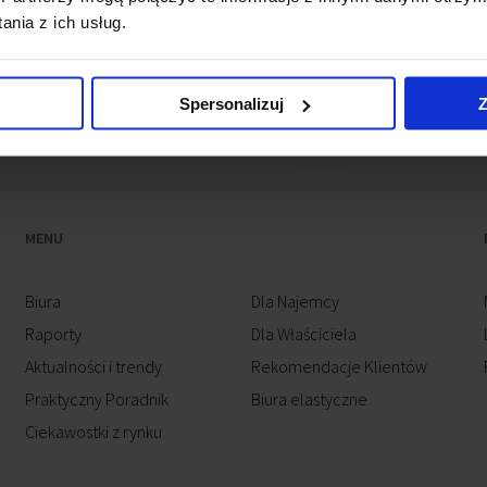
nia z ich usług.
Spersonalizuj
Z
MENU
Biura
Dla Najemcy
Raporty
Dla Właściciela
Aktualności i trendy
Rekomendacje Klientów
Praktyczny Poradnik
Biura elastyczne
Ciekawostki z rynku