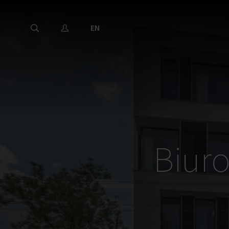
EN
Biur