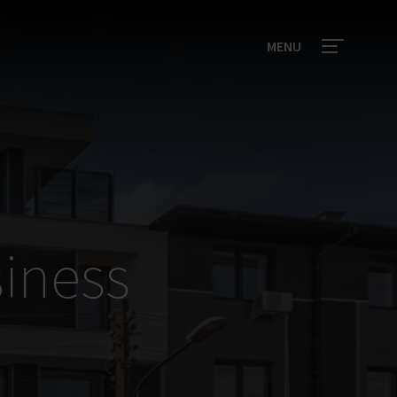
MENU
iness
y