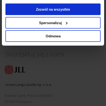
Zezwól na wszystkie
Spersonalizuj
Odmowa
Skontaktuj się z nami
Jones Lang LaSalle Sp. z o.o.
Warsaw Spire, Plac Europejski 1
00-844 Warszawa