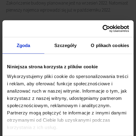
Zakończenie budowy planowane jest na wrzesień 2022. Natomiast
pierwszy najemca wprowadzi się już w październiku 2022.
Biurowiec
P180
to piętnastokondygnacyjny budynek
zlokalizowany tuż obok stacji metra Wilanowska.
P180
zapewni
odpowiednią infrastrukturę dla rowerzystów i kierowców. Do
Zgoda
Szczegóły
O plikach cookies
dyspozycji najemców będzie 100 miejsc parkingowych dla
rowerów i prawie 200 miejsc dla samochodów. Dodatkowo będzie
również szatnia z prysznicami i dwie stacje ładowania pojazdów
Niniejsza strona korzysta z plików cookie
elektrycznych.
Wykorzystujemy pliki cookie do spersonalizowania treści
Powiązane newsy
i reklam, aby oferować funkcje społecznościowe i
analizować ruch w naszej witrynie. Informacje o tym, jak
korzystasz z naszej witryny, udostępniamy partnerom
Biurowiec P180 został sprzedany
(19 grudnia 2024)
społecznościowym, reklamowym i analitycznym.
Warszawski biurowiec P180 w platynie
(27 marca 2023)
Partnerzy mogą połączyć te informacje z innymi danymi
P180 oddany do użytku
(7 października 2022)
otrzymanymi od Ciebie lub uzyskanymi podczas
Budowa P180 przebiega zgodnie z harmonogramem
(22
marca 2021)
korzystania z ich usług.
Powstanie biurowiec P180 na Mokotowie
(30 lipca 2020)