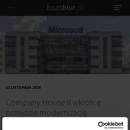
12 LISTOPADA 2024
Company House II wkrótce
przejdzie modernizację
Niebawem
Company House II
przyjmie nową nazwę -
Novu
.