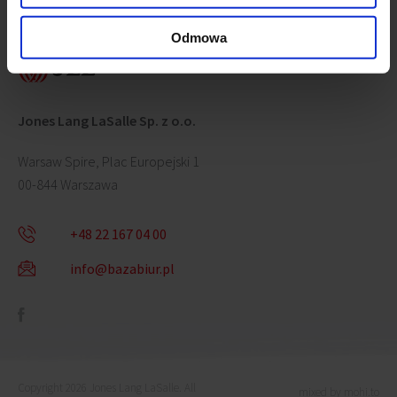
Skontaktuj się z nami
Odmowa
Jones Lang LaSalle Sp. z o.o.
Warsaw Spire, Plac Europejski 1
00-844 Warszawa
+48 22 167 04 00
info@bazabiur.pl
Copyright 2026 Jones Lang LaSalle. All
mixed by mohi.to