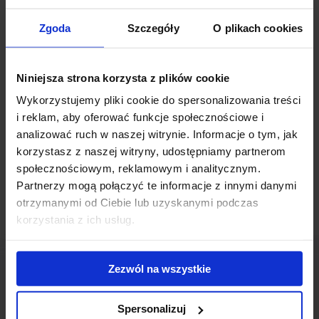
Budynek stoi u progu znaczącej metamorfozy, która przewiduje
Zgoda
Szczegóły
O plikach cookies
remont lobby i parkingu, modernizację systemu windowego oraz
montaż windy dla osób z niepełnosprawnościami przy wejściu
głównym.
Niniejsza strona korzysta z plików cookie
Wykorzystujemy pliki cookie do spersonalizowania treści
Kompleks
Novu
oferuje przestrzeń biurową na pięciu poziomach,
i reklam, aby oferować funkcje społecznościowe i
zajmując łącznie blisko 9,2 tys. mkw. W budynku zlokalizowanym
analizować ruch w naszej witrynie. Informacje o tym, jak
przy Al. Jerozolimskich znajdują się taras, recepcja czynną 24/7,
podziemny parking na 150 aut i miejsca na rowery.
korzystasz z naszej witryny, udostępniamy partnerom
społecznościowym, reklamowym i analitycznym.
Partnerzy mogą połączyć te informacje z innymi danymi
otrzymanymi od Ciebie lub uzyskanymi podczas
korzystania z ich usług.
Zezwól na wszystkie
Spersonalizuj