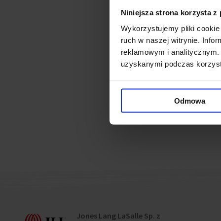
handlowej. Zakończenie inwe
Niniejsza strona korzysta z
Wykorzystujemy pliki cookie 
Powiązane ne
ruch w naszej witrynie. Inf
reklamowym i analitycznym. 
uzyskanymi podczas korzysta
Koniec komercjalizacji G
Grant Thornton w Green 
Odmowa
Pierwszy najemca w Gree
Jones Lang LaSalle Sp. z