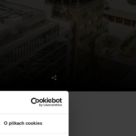
ksu
Green Corner
.
O plikach cookies
 1 300 mkw powierzchni