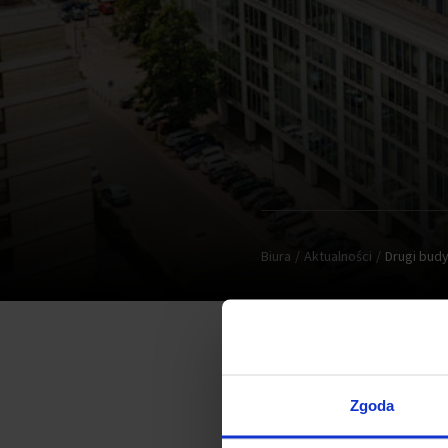
Biura
Aktualności
Drugi bud
Właśnie rozpoczęła się bu
Zgoda
Budynek oferować będzie do