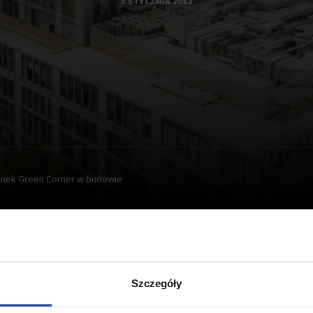
3 STYCZNIA 2012
ynek Green Corner w budowie
dowa siedmiokondygnacyjnego Budynku B w ramach komple
Szczegóły
 wynajęcia ponad 11 700 mkw powierzchni biurowej oraz ok.