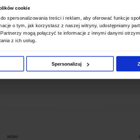
stycji zaplanowano na koniec tego roku.
 plików cookie
do spersonalizowania treści i reklam, aby oferować funkcje sp
wsy
ormacje o tym, jak korzystasz z naszej witryny, udostępniamy p
Partnerzy mogą połączyć te informacje z innymi danymi otrzym
nia z ich usług.
reen Corner
(19 lipca 2012)
Corner
(11 lipca 2012)
Spersonalizuj
Z
n Corner
(12 stycznia 2012)
MENU