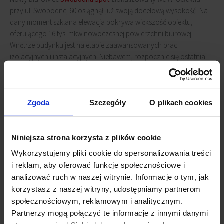
przy ul. Swobodnej 60 osiągnął już swoją docelową wysokość. Na
dany moment szklana elewacja pokrywa większość obiektu,
oferującego 16 tys. mkw nowoczesnej powierzchni biurowej.
Wnętrze budynku jest na etapie zaawansowanych prac
izolacyjnych i instalacyjnych. Niebawem, rozpocznie się ostatnia
faza - wykańczanie pomieszczeń.
Parter
Swobodna Spot
zaoferuje strefę gastronomiczną i
Zgoda
Szczegóły
O plikach cookies
rekreacyjną, a pierwsze piętro - fitness klub. Budynek będzie
zasilany zieloną energią i zapewni udogodnienia dla użytkowników
aut elektrycznych i rowerzystów. Projekt spełnia wysokie
Niniejsza strona korzysta z plików cookie
standardy ekologiczne (posiada certyfikat BREEAM na poziomie
Excellent) oraz technologiczne (certyfikaty WiredScore i
Wykorzystujemy pliki cookie do spersonalizowania treści
SmartScore).
i reklam, aby oferować funkcje społecznościowe i
analizować ruch w naszej witrynie. Informacje o tym, jak
korzystasz z naszej witryny, udostępniamy partnerom
Przewiduje się, że obiekt zostanie oddany do użytku jesienią
społecznościowym, reklamowym i analitycznym.
bieżącego roku.
Partnerzy mogą połączyć te informacje z innymi danymi